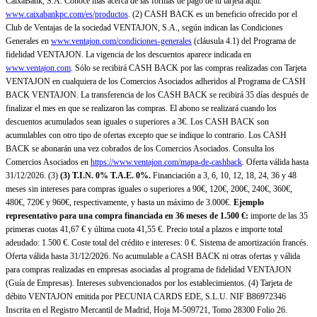
CaixaBank, S.A. Conoce más acerca de las formas de pago de tu tarjeta aquí:
www.caixabankpc.com/es/productos
. (2) CASH BACK es un beneficio ofrecido por el
Club de Ventajas de la sociedad VENTAJON, S.A., según indican las Condiciones
Generales en
www.ventajon.com/condiciones-generales
(cláusula 4.1) del Programa de
fidelidad VENTAJON. La vigencia de los descuentos aparece indicada en
www.ventajon.com
. Sólo se recibirá CASH BACK por las compras realizadas con Tarjeta
VENTAJON en cualquiera de los Comercios Asociados adheridos al Programa de CASH
BACK VENTAJON. La transferencia de los CASH BACK se recibirá 35 días después de
finalizar el mes en que se realizaron las compras. El abono se realizará cuando los
descuentos acumulados sean iguales o superiores a 3€. Los CASH BACK son
acumulables con otro tipo de ofertas excepto que se indique lo contrario. Los CASH
BACK se abonarán una vez cobrados de los Comercios Asociados. Consulta los
Comercios Asociados en
https://www.ventajon.com/mapa-de-cashback
. Oferta válida hasta
31/12/2026. (3)
(3)
T.I.N. 0% T.A.E. 0%.
Financiación a 3, 6, 10, 12, 18, 24, 36 y 48
meses sin intereses para compras iguales o superiores a 90€, 120€, 200€, 240€, 360€,
480€, 720€ y 960€, respectivamente, y hasta un máximo de 3.000€.
Ejemplo
representativo para una compra financiada en 36 meses de 1.500 €:
importe de las 35
primeras cuotas 41,67 € y última cuota 41,55 €. Precio total a plazos e importe total
adeudado: 1.500 €. Coste total del crédito e intereses: 0 €. Sistema de amortización francés.
Oferta válida hasta 31/12/2026. No acumulable a CASH BACK ni otras ofertas y válida
para compras realizadas en empresas asociadas al programa de fidelidad VENTAJON
(Guía de Empresas). Intereses subvencionados por los establecimientos. (4) Tarjeta de
débito VENTAJON emitida por PECUNIA CARDS EDE, S.L.U. NIF B86972346
Inscrita en el Registro Mercantil de Madrid, Hoja M-509721, Tomo 28300 Folio 26.