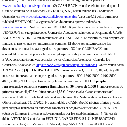
CaixaBank, S.A. Conoce más acerca de las formas de pago de tu tarjeta aquí:
www.caixabankpc.com/es/productos
. (2) CASH BACK es un beneficio ofrecido por el
Club de Ventajas de la sociedad VENTAJON, S.A., según indican las Condiciones
Generales en
www.ventajon.com/condiciones-generales
(cláusula 4.1) del Programa de
fidelidad VENTAJON. La vigencia de los descuentos aparece indicada en
www.ventajon.com
. Sólo se recibirá CASH BACK por las compras realizadas con Tarjeta
VENTAJON en cualquiera de los Comercios Asociados adheridos al Programa de CASH
BACK VENTAJON. La transferencia de los CASH BACK se recibirá 35 días después de
finalizar el mes en que se realizaron las compras. El abono se realizará cuando los
descuentos acumulados sean iguales o superiores a 3€. Los CASH BACK son
acumulables con otro tipo de ofertas excepto que se indique lo contrario. Los CASH
BACK se abonarán una vez cobrados de los Comercios Asociados. Consulta los
Comercios Asociados en
https://www.ventajon.com/mapa-de-cashback
. Oferta válida hasta
31/12/2026. (3)
(3)
T.I.N. 0% T.A.E. 0%.
Financiación a 3, 6, 10, 12, 18, 24, 36 y 48
meses sin intereses para compras iguales o superiores a 90€, 120€, 200€, 240€, 360€,
480€, 720€ y 960€, respectivamente, y hasta un máximo de 3.000€.
Ejemplo
representativo para una compra financiada en 36 meses de 1.500 €:
importe de las 35
primeras cuotas 41,67 € y última cuota 41,55 €. Precio total a plazos e importe total
adeudado: 1.500 €. Coste total del crédito e intereses: 0 €. Sistema de amortización francés.
Oferta válida hasta 31/12/2026. No acumulable a CASH BACK ni otras ofertas y válida
para compras realizadas en empresas asociadas al programa de fidelidad VENTAJON
(Guía de Empresas). Intereses subvencionados por los establecimientos. (4) Tarjeta de
débito VENTAJON emitida por PECUNIA CARDS EDE, S.L.U. NIF B86972346
Inscrita en el Registro Mercantil de Madrid, Hoja M-509721, Tomo 28300 Folio 26.