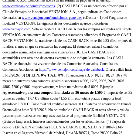
CaixaBank, S.A. Conoce más acerca de las formas de pago de tu tarjeta aquí:
www.caixabankpc.com/es/productos
. (2) CASH BACK es un beneficio ofrecido por el
Club de Ventajas de la sociedad VENTAJON, S.A., según indican las Condiciones
Generales en
www.ventajon.com/condiciones-generales
(cláusula 4.1) del Programa de
fidelidad VENTAJON. La vigencia de los descuentos aparece indicada en
www.ventajon.com
. Sólo se recibirá CASH BACK por las compras realizadas con Tarjeta
VENTAJON en cualquiera de los Comercios Asociados adheridos al Programa de CASH
BACK VENTAJON. La transferencia de los CASH BACK se recibirá 35 días después de
finalizar el mes en que se realizaron las compras. El abono se realizará cuando los
descuentos acumulados sean iguales o superiores a 3€. Los CASH BACK son
acumulables con otro tipo de ofertas excepto que se indique lo contrario. Los CASH
BACK se abonarán una vez cobrados de los Comercios Asociados. Consulta los
Comercios Asociados en
https://www.ventajon.com/mapa-de-cashback
. Oferta válida hasta
31/12/2026. (3)
(3)
T.I.N. 0% T.A.E. 0%.
Financiación a 3, 6, 10, 12, 18, 24, 36 y 48
meses sin intereses para compras iguales o superiores a 90€, 120€, 200€, 240€, 360€,
480€, 720€ y 960€, respectivamente, y hasta un máximo de 3.000€.
Ejemplo
representativo para una compra financiada en 36 meses de 1.500 €:
importe de las 35
primeras cuotas 41,67 € y última cuota 41,55 €. Precio total a plazos e importe total
adeudado: 1.500 €. Coste total del crédito e intereses: 0 €. Sistema de amortización francés.
Oferta válida hasta 31/12/2026. No acumulable a CASH BACK ni otras ofertas y válida
para compras realizadas en empresas asociadas al programa de fidelidad VENTAJON
(Guía de Empresas). Intereses subvencionados por los establecimientos. (4) Tarjeta de
débito VENTAJON emitida por PECUNIA CARDS EDE, S.L.U. NIF B86972346
Inscrita en el Registro Mercantil de Madrid, Hoja M-509721, Tomo 28300 Folio 26.