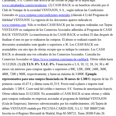
CaixaBank, S.A. Conoce más acerca de las formas de pago de tu tarjeta aquí:
www.caixabankpc.com/es/productos
. (2) CASH BACK es un beneficio ofrecido por el
Club de Ventajas de la sociedad VENTAJON, S.A., según indican las Condiciones
Generales en
www.ventajon.com/condiciones-generales
(cláusula 4.1) del Programa de
fidelidad VENTAJON. La vigencia de los descuentos aparece indicada en
www.ventajon.com
. Sólo se recibirá CASH BACK por las compras realizadas con Tarjeta
VENTAJON en cualquiera de los Comercios Asociados adheridos al Programa de CASH
BACK VENTAJON. La transferencia de los CASH BACK se recibirá 35 días después de
finalizar el mes en que se realizaron las compras. El abono se realizará cuando los
descuentos acumulados sean iguales o superiores a 3€. Los CASH BACK son
acumulables con otro tipo de ofertas excepto que se indique lo contrario. Los CASH
BACK se abonarán una vez cobrados de los Comercios Asociados. Consulta los
Comercios Asociados en
https://www.ventajon.com/mapa-de-cashback
. Oferta válida hasta
31/12/2026. (3)
(3)
T.I.N. 0% T.A.E. 0%.
Financiación a 3, 6, 10, 12, 18, 24, 36 y 48
meses sin intereses para compras iguales o superiores a 90€, 120€, 200€, 240€, 360€,
480€, 720€ y 960€, respectivamente, y hasta un máximo de 3.000€.
Ejemplo
representativo para una compra financiada en 36 meses de 1.500 €:
importe de las 35
primeras cuotas 41,67 € y última cuota 41,55 €. Precio total a plazos e importe total
adeudado: 1.500 €. Coste total del crédito e intereses: 0 €. Sistema de amortización francés.
Oferta válida hasta 31/12/2026. No acumulable a CASH BACK ni otras ofertas y válida
para compras realizadas en empresas asociadas al programa de fidelidad VENTAJON
(Guía de Empresas). Intereses subvencionados por los establecimientos. (4) Tarjeta de
débito VENTAJON emitida por PECUNIA CARDS EDE, S.L.U. NIF B86972346
Inscrita en el Registro Mercantil de Madrid, Hoja M-509721, Tomo 28300 Folio 26.