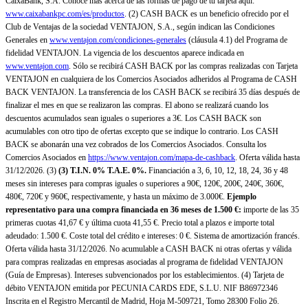
CaixaBank, S.A. Conoce más acerca de las formas de pago de tu tarjeta aquí:
www.caixabankpc.com/es/productos
. (2) CASH BACK es un beneficio ofrecido por el
Club de Ventajas de la sociedad VENTAJON, S.A., según indican las Condiciones
Generales en
www.ventajon.com/condiciones-generales
(cláusula 4.1) del Programa de
fidelidad VENTAJON. La vigencia de los descuentos aparece indicada en
www.ventajon.com
. Sólo se recibirá CASH BACK por las compras realizadas con Tarjeta
VENTAJON en cualquiera de los Comercios Asociados adheridos al Programa de CASH
BACK VENTAJON. La transferencia de los CASH BACK se recibirá 35 días después de
finalizar el mes en que se realizaron las compras. El abono se realizará cuando los
descuentos acumulados sean iguales o superiores a 3€. Los CASH BACK son
acumulables con otro tipo de ofertas excepto que se indique lo contrario. Los CASH
BACK se abonarán una vez cobrados de los Comercios Asociados. Consulta los
Comercios Asociados en
https://www.ventajon.com/mapa-de-cashback
. Oferta válida hasta
31/12/2026. (3)
(3)
T.I.N. 0% T.A.E. 0%.
Financiación a 3, 6, 10, 12, 18, 24, 36 y 48
meses sin intereses para compras iguales o superiores a 90€, 120€, 200€, 240€, 360€,
480€, 720€ y 960€, respectivamente, y hasta un máximo de 3.000€.
Ejemplo
representativo para una compra financiada en 36 meses de 1.500 €:
importe de las 35
primeras cuotas 41,67 € y última cuota 41,55 €. Precio total a plazos e importe total
adeudado: 1.500 €. Coste total del crédito e intereses: 0 €. Sistema de amortización francés.
Oferta válida hasta 31/12/2026. No acumulable a CASH BACK ni otras ofertas y válida
para compras realizadas en empresas asociadas al programa de fidelidad VENTAJON
(Guía de Empresas). Intereses subvencionados por los establecimientos. (4) Tarjeta de
débito VENTAJON emitida por PECUNIA CARDS EDE, S.L.U. NIF B86972346
Inscrita en el Registro Mercantil de Madrid, Hoja M-509721, Tomo 28300 Folio 26.