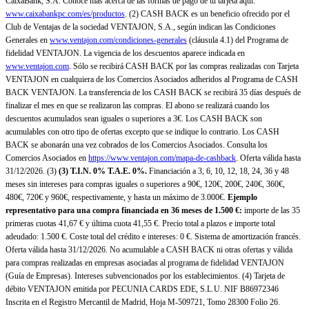
CaixaBank, S.A. Conoce más acerca de las formas de pago de tu tarjeta aquí:
www.caixabankpc.com/es/productos
. (2) CASH BACK es un beneficio ofrecido por el
Club de Ventajas de la sociedad VENTAJON, S.A., según indican las Condiciones
Generales en
www.ventajon.com/condiciones-generales
(cláusula 4.1) del Programa de
fidelidad VENTAJON. La vigencia de los descuentos aparece indicada en
www.ventajon.com
. Sólo se recibirá CASH BACK por las compras realizadas con Tarjeta
VENTAJON en cualquiera de los Comercios Asociados adheridos al Programa de CASH
BACK VENTAJON. La transferencia de los CASH BACK se recibirá 35 días después de
finalizar el mes en que se realizaron las compras. El abono se realizará cuando los
descuentos acumulados sean iguales o superiores a 3€. Los CASH BACK son
acumulables con otro tipo de ofertas excepto que se indique lo contrario. Los CASH
BACK se abonarán una vez cobrados de los Comercios Asociados. Consulta los
Comercios Asociados en
https://www.ventajon.com/mapa-de-cashback
. Oferta válida hasta
31/12/2026. (3)
(3)
T.I.N. 0% T.A.E. 0%.
Financiación a 3, 6, 10, 12, 18, 24, 36 y 48
meses sin intereses para compras iguales o superiores a 90€, 120€, 200€, 240€, 360€,
480€, 720€ y 960€, respectivamente, y hasta un máximo de 3.000€.
Ejemplo
representativo para una compra financiada en 36 meses de 1.500 €:
importe de las 35
primeras cuotas 41,67 € y última cuota 41,55 €. Precio total a plazos e importe total
adeudado: 1.500 €. Coste total del crédito e intereses: 0 €. Sistema de amortización francés.
Oferta válida hasta 31/12/2026. No acumulable a CASH BACK ni otras ofertas y válida
para compras realizadas en empresas asociadas al programa de fidelidad VENTAJON
(Guía de Empresas). Intereses subvencionados por los establecimientos. (4) Tarjeta de
débito VENTAJON emitida por PECUNIA CARDS EDE, S.L.U. NIF B86972346
Inscrita en el Registro Mercantil de Madrid, Hoja M-509721, Tomo 28300 Folio 26.