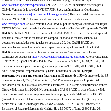
CaixaBank, S.A. Conoce más acerca de las formas de pago de tu tarjeta aquí:
www.caixabankpc.com/es/productos
. (2) CASH BACK es un beneficio ofrecido por el
Club de Ventajas de la sociedad VENTAJON, S.A., según indican las Condiciones
Generales en
www.ventajon.com/condiciones-generales
(cláusula 4.1) del Programa de
fidelidad VENTAJON. La vigencia de los descuentos aparece indicada en
www.ventajon.com
. Sólo se recibirá CASH BACK por las compras realizadas con Tarjeta
VENTAJON en cualquiera de los Comercios Asociados adheridos al Programa de CASH
BACK VENTAJON. La transferencia de los CASH BACK se recibirá 35 días después de
finalizar el mes en que se realizaron las compras. El abono se realizará cuando los
descuentos acumulados sean iguales o superiores a 3€. Los CASH BACK son
acumulables con otro tipo de ofertas excepto que se indique lo contrario. Los CASH
BACK se abonarán una vez cobrados de los Comercios Asociados. Consulta los
Comercios Asociados en
https://www.ventajon.com/mapa-de-cashback
. Oferta válida hasta
31/12/2026. (3)
(3)
T.I.N. 0% T.A.E. 0%.
Financiación a 3, 6, 10, 12, 18, 24, 36 y 48
meses sin intereses para compras iguales o superiores a 90€, 120€, 200€, 240€, 360€,
480€, 720€ y 960€, respectivamente, y hasta un máximo de 3.000€.
Ejemplo
representativo para una compra financiada en 36 meses de 1.500 €:
importe de las 35
primeras cuotas 41,67 € y última cuota 41,55 €. Precio total a plazos e importe total
adeudado: 1.500 €. Coste total del crédito e intereses: 0 €. Sistema de amortización francés.
Oferta válida hasta 31/12/2026. No acumulable a CASH BACK ni otras ofertas y válida
para compras realizadas en empresas asociadas al programa de fidelidad VENTAJON
(Guía de Empresas). Intereses subvencionados por los establecimientos. (4) Tarjeta de
débito VENTAJON emitida por PECUNIA CARDS EDE, S.L.U. NIF B86972346
Inscrita en el Registro Mercantil de Madrid, Hoja M-509721, Tomo 28300 Folio 26.