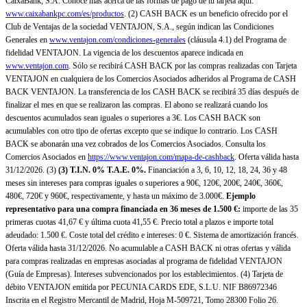
CaixaBank, S.A. Conoce más acerca de las formas de pago de tu tarjeta aquí:
www.caixabankpc.com/es/productos
. (2) CASH BACK es un beneficio ofrecido por el
Club de Ventajas de la sociedad VENTAJON, S.A., según indican las Condiciones
Generales en
www.ventajon.com/condiciones-generales
(cláusula 4.1) del Programa de
fidelidad VENTAJON. La vigencia de los descuentos aparece indicada en
www.ventajon.com
. Sólo se recibirá CASH BACK por las compras realizadas con Tarjeta
VENTAJON en cualquiera de los Comercios Asociados adheridos al Programa de CASH
BACK VENTAJON. La transferencia de los CASH BACK se recibirá 35 días después de
finalizar el mes en que se realizaron las compras. El abono se realizará cuando los
descuentos acumulados sean iguales o superiores a 3€. Los CASH BACK son
acumulables con otro tipo de ofertas excepto que se indique lo contrario. Los CASH
BACK se abonarán una vez cobrados de los Comercios Asociados. Consulta los
Comercios Asociados en
https://www.ventajon.com/mapa-de-cashback
. Oferta válida hasta
31/12/2026. (3)
(3)
T.I.N. 0% T.A.E. 0%.
Financiación a 3, 6, 10, 12, 18, 24, 36 y 48
meses sin intereses para compras iguales o superiores a 90€, 120€, 200€, 240€, 360€,
480€, 720€ y 960€, respectivamente, y hasta un máximo de 3.000€.
Ejemplo
representativo para una compra financiada en 36 meses de 1.500 €:
importe de las 35
primeras cuotas 41,67 € y última cuota 41,55 €. Precio total a plazos e importe total
adeudado: 1.500 €. Coste total del crédito e intereses: 0 €. Sistema de amortización francés.
Oferta válida hasta 31/12/2026. No acumulable a CASH BACK ni otras ofertas y válida
para compras realizadas en empresas asociadas al programa de fidelidad VENTAJON
(Guía de Empresas). Intereses subvencionados por los establecimientos. (4) Tarjeta de
débito VENTAJON emitida por PECUNIA CARDS EDE, S.L.U. NIF B86972346
Inscrita en el Registro Mercantil de Madrid, Hoja M-509721, Tomo 28300 Folio 26.