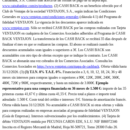
CaixaBank, S.A. Conoce más acerca de las formas de pago de tu tarjeta aquí:
www.caixabankpc.com/es/productos
. (2) CASH BACK es un beneficio ofrecido por el
Club de Ventajas de la sociedad VENTAJON, S.A., según indican las Condiciones
Generales en
www.ventajon.com/condiciones-generales
(cláusula 4.1) del Programa de
fidelidad VENTAJON. La vigencia de los descuentos aparece indicada en
www.ventajon.com
. Sólo se recibirá CASH BACK por las compras realizadas con Tarjeta
VENTAJON en cualquiera de los Comercios Asociados adheridos al Programa de CASH
BACK VENTAJON. La transferencia de los CASH BACK se recibirá 35 días después de
finalizar el mes en que se realizaron las compras. El abono se realizará cuando los
descuentos acumulados sean iguales o superiores a 3€. Los CASH BACK son
acumulables con otro tipo de ofertas excepto que se indique lo contrario. Los CASH
BACK se abonarán una vez cobrados de los Comercios Asociados. Consulta los
Comercios Asociados en
https://www.ventajon.com/mapa-de-cashback
. Oferta válida hasta
31/12/2026. (3)
(3)
T.I.N. 0% T.A.E. 0%.
Financiación a 3, 6, 10, 12, 18, 24, 36 y 48
meses sin intereses para compras iguales o superiores a 90€, 120€, 200€, 240€, 360€,
480€, 720€ y 960€, respectivamente, y hasta un máximo de 3.000€.
Ejemplo
representativo para una compra financiada en 36 meses de 1.500 €:
importe de las 35
primeras cuotas 41,67 € y última cuota 41,55 €. Precio total a plazos e importe total
adeudado: 1.500 €. Coste total del crédito e intereses: 0 €. Sistema de amortización francés.
Oferta válida hasta 31/12/2026. No acumulable a CASH BACK ni otras ofertas y válida
para compras realizadas en empresas asociadas al programa de fidelidad VENTAJON
(Guía de Empresas). Intereses subvencionados por los establecimientos. (4) Tarjeta de
débito VENTAJON emitida por PECUNIA CARDS EDE, S.L.U. NIF B86972346
Inscrita en el Registro Mercantil de Madrid, Hoja M-509721, Tomo 28300 Folio 26.