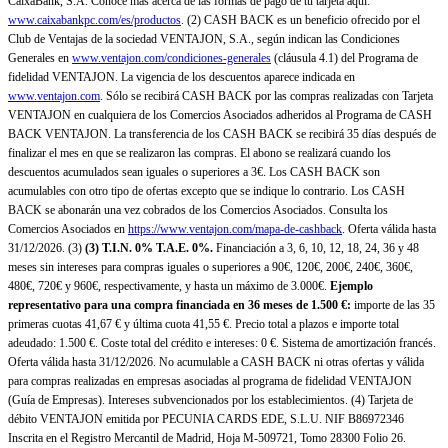
CaixaBank, S.A. Conoce más acerca de las formas de pago de tu tarjeta aquí:
www.caixabankpc.com/es/productos
. (2) CASH BACK es un beneficio ofrecido por el
Club de Ventajas de la sociedad VENTAJON, S.A., según indican las Condiciones
Generales en
www.ventajon.com/condiciones-generales
(cláusula 4.1) del Programa de
fidelidad VENTAJON. La vigencia de los descuentos aparece indicada en
www.ventajon.com
. Sólo se recibirá CASH BACK por las compras realizadas con Tarjeta
VENTAJON en cualquiera de los Comercios Asociados adheridos al Programa de CASH
BACK VENTAJON. La transferencia de los CASH BACK se recibirá 35 días después de
finalizar el mes en que se realizaron las compras. El abono se realizará cuando los
descuentos acumulados sean iguales o superiores a 3€. Los CASH BACK son
acumulables con otro tipo de ofertas excepto que se indique lo contrario. Los CASH
BACK se abonarán una vez cobrados de los Comercios Asociados. Consulta los
Comercios Asociados en
https://www.ventajon.com/mapa-de-cashback
. Oferta válida hasta
31/12/2026. (3)
(3)
T.I.N. 0% T.A.E. 0%.
Financiación a 3, 6, 10, 12, 18, 24, 36 y 48
meses sin intereses para compras iguales o superiores a 90€, 120€, 200€, 240€, 360€,
480€, 720€ y 960€, respectivamente, y hasta un máximo de 3.000€.
Ejemplo
representativo para una compra financiada en 36 meses de 1.500 €:
importe de las 35
primeras cuotas 41,67 € y última cuota 41,55 €. Precio total a plazos e importe total
adeudado: 1.500 €. Coste total del crédito e intereses: 0 €. Sistema de amortización francés.
Oferta válida hasta 31/12/2026. No acumulable a CASH BACK ni otras ofertas y válida
para compras realizadas en empresas asociadas al programa de fidelidad VENTAJON
(Guía de Empresas). Intereses subvencionados por los establecimientos. (4) Tarjeta de
débito VENTAJON emitida por PECUNIA CARDS EDE, S.L.U. NIF B86972346
Inscrita en el Registro Mercantil de Madrid, Hoja M-509721, Tomo 28300 Folio 26.