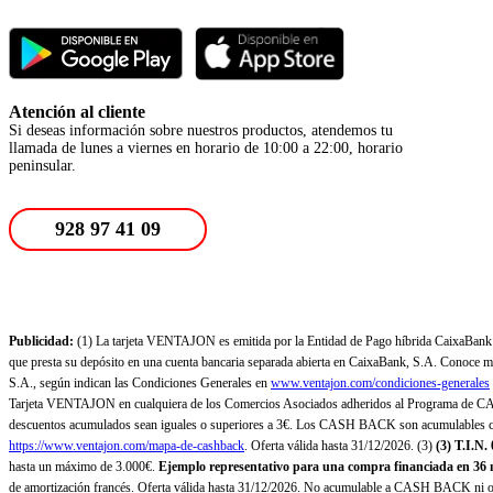
Atención al cliente
Si deseas información sobre nuestros productos, atendemos tu
llamada de lunes a viernes en horario de 10:00 a 22:00, horario
peninsular.
928 97 41 09
Publicidad:
(1) La tarjeta VENTAJON es emitida por la Entidad de Pago híbrida CaixaBank Pa
que presta su depósito en una cuenta bancaria separada abierta en CaixaBank, S.A. Conoce más
S.A., según indican las Condiciones Generales en
www.ventajon.com/condiciones-generales
Tarjeta VENTAJON en cualquiera de los Comercios Asociados adheridos al Programa de CAS
descuentos acumulados sean iguales o superiores a 3€. Los CASH BACK son acumulables co
https://www.ventajon.com/mapa-de-cashback
. Oferta válida hasta 31/12/2026. (3)
(3)
T.I.N.
hasta un máximo de 3.000€.
Ejemplo representativo para una compra financiada en 36 m
de amortización francés. Oferta válida hasta 31/12/2026. No acumulable a CASH BACK ni otr