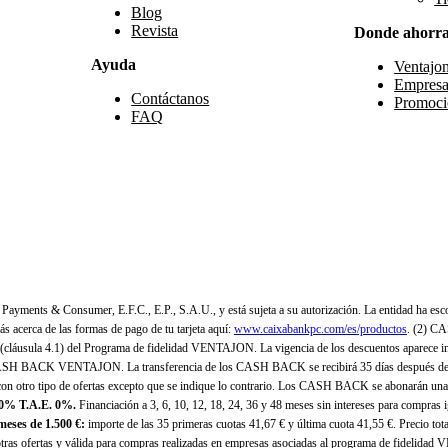
Blog
Revista
Donde ahorr
Ayuda
Ventajo
Empresa
Contáctanos
Promoci
FAQ
yments & Consumer, E.F.C., E.P., S.A.U., y está sujeta a su autorización. La entidad ha esco
 acerca de las formas de pago de tu tarjeta aquí:
www.caixabankpc.com/es/productos
. (2) C
(cláusula 4.1) del Programa de fidelidad VENTAJON. La vigencia de los descuentos aparece i
H BACK VENTAJON. La transferencia de los CASH BACK se recibirá 35 días después de finali
n otro tipo de ofertas excepto que se indique lo contrario. Los CASH BACK se abonarán una
 0% T.A.E. 0%.
Financiación a 3, 6, 10, 12, 18, 24, 36 y 48 meses sin intereses para compras
eses de 1.500 €:
importe de las 35 primeras cuotas 41,67 € y última cuota 41,55 €. Precio total
as ofertas y válida para compras realizadas en empresas asociadas al programa de fidelidad