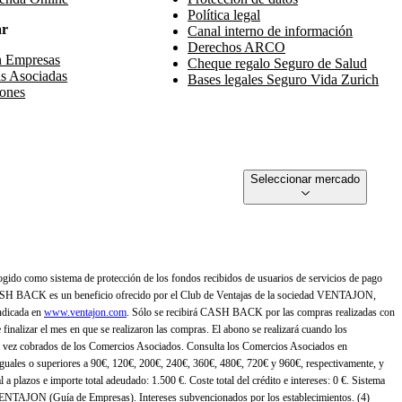
Política legal
ar
Canal interno de información
Derechos ARCO
n Empresas
Cheque regalo Seguro de Salud
s Asociadas
Bases legales Seguro Vida Zurich
ones
Seleccionar mercado
gido como sistema de protección de los fondos recibidos de usuarios de servicios de pago
ASH BACK es un beneficio ofrecido por el Club de Ventajas de la sociedad VENTAJON,
ndicada en
www.ventajon.com
. Sólo se recibirá CASH BACK por las compras realizadas con
zar el mes en que se realizaron las compras. El abono se realizará cuando los
 vez cobrados de los Comercios Asociados. Consulta los Comercios Asociados en
 iguales o superiores a 90€, 120€, 200€, 240€, 360€, 480€, 720€ y 960€, respectivamente, y
 a plazos e importe total adeudado: 1.500 €. Coste total del crédito e intereses: 0 €. Sistema
 VENTAJON (Guía de Empresas). Intereses subvencionados por los establecimientos. (4)