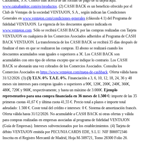
CaixaBank, S.A. Conoce más acerca de las formas de pago de tu tarjeta aquí:
www.caixabankpc.com/es/productos
. (2) CASH BACK es un beneficio ofrecido por el
Club de Ventajas de la sociedad VENTAJON, S.A., según indican las Condiciones
Generales en
www.ventajon.com/condiciones-generales
(cláusula 4.1) del Programa de
fidelidad VENTAJON. La vigencia de los descuentos aparece indicada en
www.ventajon.com
. Sólo se recibirá CASH BACK por las compras realizadas con Tarjeta
VENTAJON en cualquiera de los Comercios Asociados adheridos al Programa de CASH
BACK VENTAJON. La transferencia de los CASH BACK se recibirá 35 días después de
finalizar el mes en que se realizaron las compras. El abono se realizará cuando los
descuentos acumulados sean iguales o superiores a 3€. Los CASH BACK son
acumulables con otro tipo de ofertas excepto que se indique lo contrario. Los CASH
BACK se abonarán una vez cobrados de los Comercios Asociados. Consulta los
Comercios Asociados en
https://www.ventajon.com/mapa-de-cashback
. Oferta válida hasta
31/12/2026. (3)
(3)
T.I.N. 0% T.A.E. 0%.
Financiación a 3, 6, 10, 12, 18, 24, 36 y 48
meses sin intereses para compras iguales o superiores a 90€, 120€, 200€, 240€, 360€,
480€, 720€ y 960€, respectivamente, y hasta un máximo de 3.000€.
Ejemplo
representativo para una compra financiada en 36 meses de 1.500 €:
importe de las 35
primeras cuotas 41,67 € y última cuota 41,55 €. Precio total a plazos e importe total
adeudado: 1.500 €. Coste total del crédito e intereses: 0 €. Sistema de amortización francés.
Oferta válida hasta 31/12/2026. No acumulable a CASH BACK ni otras ofertas y válida
para compras realizadas en empresas asociadas al programa de fidelidad VENTAJON
(Guía de Empresas). Intereses subvencionados por los establecimientos. (4) Tarjeta de
débito VENTAJON emitida por PECUNIA CARDS EDE, S.L.U. NIF B86972346
Inscrita en el Registro Mercantil de Madrid, Hoja M-509721, Tomo 28300 Folio 26.