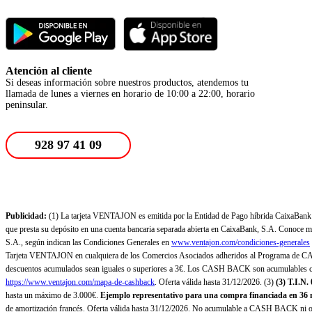
Atención al cliente
Si deseas información sobre nuestros productos, atendemos tu
llamada de lunes a viernes en horario de 10:00 a 22:00, horario
peninsular.
928 97 41 09
Publicidad:
(1) La tarjeta VENTAJON es emitida por la Entidad de Pago híbrida CaixaBank Pa
que presta su depósito en una cuenta bancaria separada abierta en CaixaBank, S.A. Conoce más
S.A., según indican las Condiciones Generales en
www.ventajon.com/condiciones-generales
Tarjeta VENTAJON en cualquiera de los Comercios Asociados adheridos al Programa de CAS
descuentos acumulados sean iguales o superiores a 3€. Los CASH BACK son acumulables co
https://www.ventajon.com/mapa-de-cashback
. Oferta válida hasta 31/12/2026. (3)
(3)
T.I.N.
hasta un máximo de 3.000€.
Ejemplo representativo para una compra financiada en 36 m
de amortización francés. Oferta válida hasta 31/12/2026. No acumulable a CASH BACK ni otr