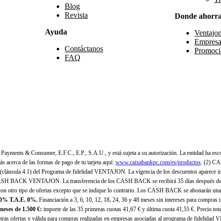
Blog
Revista
Donde ahorr
Ayuda
Ventajo
Empresa
Contáctanos
Promoci
FAQ
yments & Consumer, E.F.C., E.P., S.A.U., y está sujeta a su autorización. La entidad ha esco
 acerca de las formas de pago de tu tarjeta aquí:
www.caixabankpc.com/es/productos
. (2) C
(cláusula 4.1) del Programa de fidelidad VENTAJON. La vigencia de los descuentos aparece i
H BACK VENTAJON. La transferencia de los CASH BACK se recibirá 35 días después de finali
n otro tipo de ofertas excepto que se indique lo contrario. Los CASH BACK se abonarán una
 0% T.A.E. 0%.
Financiación a 3, 6, 10, 12, 18, 24, 36 y 48 meses sin intereses para compras
eses de 1.500 €:
importe de las 35 primeras cuotas 41,67 € y última cuota 41,55 €. Precio total
as ofertas y válida para compras realizadas en empresas asociadas al programa de fidelidad