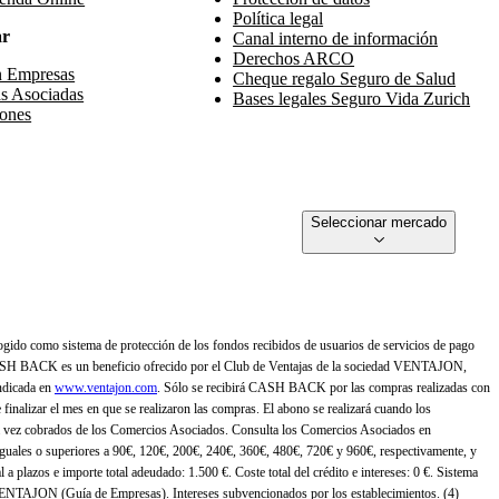
Política legal
ar
Canal interno de información
Derechos ARCO
n Empresas
Cheque regalo Seguro de Salud
s Asociadas
Bases legales Seguro Vida Zurich
ones
Seleccionar mercado
gido como sistema de protección de los fondos recibidos de usuarios de servicios de pago
ASH BACK es un beneficio ofrecido por el Club de Ventajas de la sociedad VENTAJON,
ndicada en
www.ventajon.com
. Sólo se recibirá CASH BACK por las compras realizadas con
zar el mes en que se realizaron las compras. El abono se realizará cuando los
 vez cobrados de los Comercios Asociados. Consulta los Comercios Asociados en
 iguales o superiores a 90€, 120€, 200€, 240€, 360€, 480€, 720€ y 960€, respectivamente, y
 a plazos e importe total adeudado: 1.500 €. Coste total del crédito e intereses: 0 €. Sistema
 VENTAJON (Guía de Empresas). Intereses subvencionados por los establecimientos. (4)