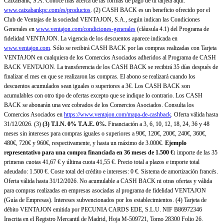
CaixaBank, S.A. Conoce más acerca de las formas de pago de tu tarjeta aquí:
www.caixabankpc.com/es/productos
. (2) CASH BACK es un beneficio ofrecido por el
Club de Ventajas de la sociedad VENTAJON, S.A., según indican las Condiciones
Generales en
www.ventajon.com/condiciones-generales
(cláusula 4.1) del Programa de
fidelidad VENTAJON. La vigencia de los descuentos aparece indicada en
www.ventajon.com
. Sólo se recibirá CASH BACK por las compras realizadas con Tarjeta
VENTAJON en cualquiera de los Comercios Asociados adheridos al Programa de CASH
BACK VENTAJON. La transferencia de los CASH BACK se recibirá 35 días después de
finalizar el mes en que se realizaron las compras. El abono se realizará cuando los
descuentos acumulados sean iguales o superiores a 3€. Los CASH BACK son
acumulables con otro tipo de ofertas excepto que se indique lo contrario. Los CASH
BACK se abonarán una vez cobrados de los Comercios Asociados. Consulta los
Comercios Asociados en
https://www.ventajon.com/mapa-de-cashback
. Oferta válida hasta
31/12/2026. (3)
(3)
T.I.N. 0% T.A.E. 0%.
Financiación a 3, 6, 10, 12, 18, 24, 36 y 48
meses sin intereses para compras iguales o superiores a 90€, 120€, 200€, 240€, 360€,
480€, 720€ y 960€, respectivamente, y hasta un máximo de 3.000€.
Ejemplo
representativo para una compra financiada en 36 meses de 1.500 €:
importe de las 35
primeras cuotas 41,67 € y última cuota 41,55 €. Precio total a plazos e importe total
adeudado: 1.500 €. Coste total del crédito e intereses: 0 €. Sistema de amortización francés.
Oferta válida hasta 31/12/2026. No acumulable a CASH BACK ni otras ofertas y válida
para compras realizadas en empresas asociadas al programa de fidelidad VENTAJON
(Guía de Empresas). Intereses subvencionados por los establecimientos. (4) Tarjeta de
débito VENTAJON emitida por PECUNIA CARDS EDE, S.L.U. NIF B86972346
Inscrita en el Registro Mercantil de Madrid, Hoja M-509721, Tomo 28300 Folio 26.