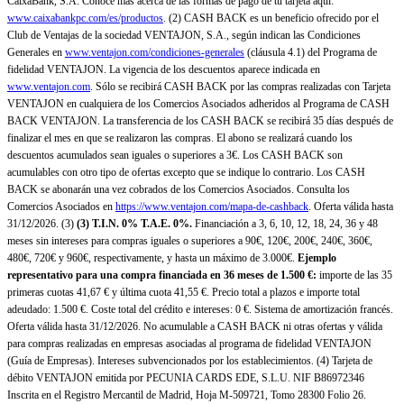
CaixaBank, S.A. Conoce más acerca de las formas de pago de tu tarjeta aquí:
www.caixabankpc.com/es/productos
. (2) CASH BACK es un beneficio ofrecido por el
Club de Ventajas de la sociedad VENTAJON, S.A., según indican las Condiciones
Generales en
www.ventajon.com/condiciones-generales
(cláusula 4.1) del Programa de
fidelidad VENTAJON. La vigencia de los descuentos aparece indicada en
www.ventajon.com
. Sólo se recibirá CASH BACK por las compras realizadas con Tarjeta
VENTAJON en cualquiera de los Comercios Asociados adheridos al Programa de CASH
BACK VENTAJON. La transferencia de los CASH BACK se recibirá 35 días después de
finalizar el mes en que se realizaron las compras. El abono se realizará cuando los
descuentos acumulados sean iguales o superiores a 3€. Los CASH BACK son
acumulables con otro tipo de ofertas excepto que se indique lo contrario. Los CASH
BACK se abonarán una vez cobrados de los Comercios Asociados. Consulta los
Comercios Asociados en
https://www.ventajon.com/mapa-de-cashback
. Oferta válida hasta
31/12/2026. (3)
(3)
T.I.N. 0% T.A.E. 0%.
Financiación a 3, 6, 10, 12, 18, 24, 36 y 48
meses sin intereses para compras iguales o superiores a 90€, 120€, 200€, 240€, 360€,
480€, 720€ y 960€, respectivamente, y hasta un máximo de 3.000€.
Ejemplo
representativo para una compra financiada en 36 meses de 1.500 €:
importe de las 35
primeras cuotas 41,67 € y última cuota 41,55 €. Precio total a plazos e importe total
adeudado: 1.500 €. Coste total del crédito e intereses: 0 €. Sistema de amortización francés.
Oferta válida hasta 31/12/2026. No acumulable a CASH BACK ni otras ofertas y válida
para compras realizadas en empresas asociadas al programa de fidelidad VENTAJON
(Guía de Empresas). Intereses subvencionados por los establecimientos. (4) Tarjeta de
débito VENTAJON emitida por PECUNIA CARDS EDE, S.L.U. NIF B86972346
Inscrita en el Registro Mercantil de Madrid, Hoja M-509721, Tomo 28300 Folio 26.