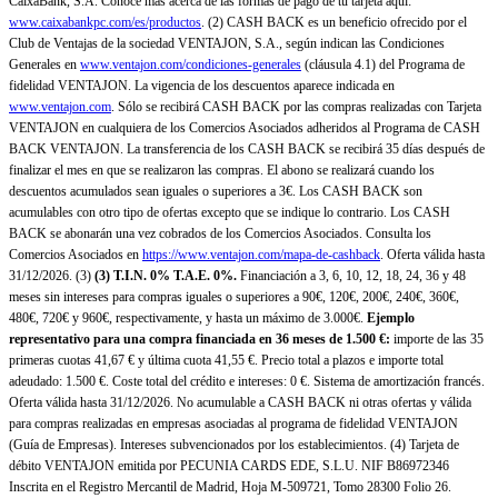
CaixaBank, S.A. Conoce más acerca de las formas de pago de tu tarjeta aquí:
www.caixabankpc.com/es/productos
. (2) CASH BACK es un beneficio ofrecido por el
Club de Ventajas de la sociedad VENTAJON, S.A., según indican las Condiciones
Generales en
www.ventajon.com/condiciones-generales
(cláusula 4.1) del Programa de
fidelidad VENTAJON. La vigencia de los descuentos aparece indicada en
www.ventajon.com
. Sólo se recibirá CASH BACK por las compras realizadas con Tarjeta
VENTAJON en cualquiera de los Comercios Asociados adheridos al Programa de CASH
BACK VENTAJON. La transferencia de los CASH BACK se recibirá 35 días después de
finalizar el mes en que se realizaron las compras. El abono se realizará cuando los
descuentos acumulados sean iguales o superiores a 3€. Los CASH BACK son
acumulables con otro tipo de ofertas excepto que se indique lo contrario. Los CASH
BACK se abonarán una vez cobrados de los Comercios Asociados. Consulta los
Comercios Asociados en
https://www.ventajon.com/mapa-de-cashback
. Oferta válida hasta
31/12/2026. (3)
(3)
T.I.N. 0% T.A.E. 0%.
Financiación a 3, 6, 10, 12, 18, 24, 36 y 48
meses sin intereses para compras iguales o superiores a 90€, 120€, 200€, 240€, 360€,
480€, 720€ y 960€, respectivamente, y hasta un máximo de 3.000€.
Ejemplo
representativo para una compra financiada en 36 meses de 1.500 €:
importe de las 35
primeras cuotas 41,67 € y última cuota 41,55 €. Precio total a plazos e importe total
adeudado: 1.500 €. Coste total del crédito e intereses: 0 €. Sistema de amortización francés.
Oferta válida hasta 31/12/2026. No acumulable a CASH BACK ni otras ofertas y válida
para compras realizadas en empresas asociadas al programa de fidelidad VENTAJON
(Guía de Empresas). Intereses subvencionados por los establecimientos. (4) Tarjeta de
débito VENTAJON emitida por PECUNIA CARDS EDE, S.L.U. NIF B86972346
Inscrita en el Registro Mercantil de Madrid, Hoja M-509721, Tomo 28300 Folio 26.