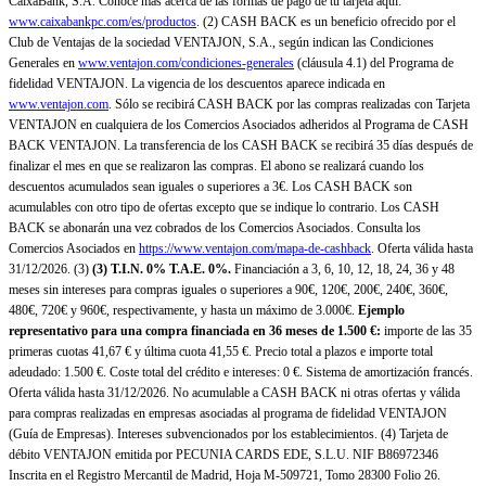
CaixaBank, S.A. Conoce más acerca de las formas de pago de tu tarjeta aquí:
www.caixabankpc.com/es/productos
. (2) CASH BACK es un beneficio ofrecido por el
Club de Ventajas de la sociedad VENTAJON, S.A., según indican las Condiciones
Generales en
www.ventajon.com/condiciones-generales
(cláusula 4.1) del Programa de
fidelidad VENTAJON. La vigencia de los descuentos aparece indicada en
www.ventajon.com
. Sólo se recibirá CASH BACK por las compras realizadas con Tarjeta
VENTAJON en cualquiera de los Comercios Asociados adheridos al Programa de CASH
BACK VENTAJON. La transferencia de los CASH BACK se recibirá 35 días después de
finalizar el mes en que se realizaron las compras. El abono se realizará cuando los
descuentos acumulados sean iguales o superiores a 3€. Los CASH BACK son
acumulables con otro tipo de ofertas excepto que se indique lo contrario. Los CASH
BACK se abonarán una vez cobrados de los Comercios Asociados. Consulta los
Comercios Asociados en
https://www.ventajon.com/mapa-de-cashback
. Oferta válida hasta
31/12/2026. (3)
(3)
T.I.N. 0% T.A.E. 0%.
Financiación a 3, 6, 10, 12, 18, 24, 36 y 48
meses sin intereses para compras iguales o superiores a 90€, 120€, 200€, 240€, 360€,
480€, 720€ y 960€, respectivamente, y hasta un máximo de 3.000€.
Ejemplo
representativo para una compra financiada en 36 meses de 1.500 €:
importe de las 35
primeras cuotas 41,67 € y última cuota 41,55 €. Precio total a plazos e importe total
adeudado: 1.500 €. Coste total del crédito e intereses: 0 €. Sistema de amortización francés.
Oferta válida hasta 31/12/2026. No acumulable a CASH BACK ni otras ofertas y válida
para compras realizadas en empresas asociadas al programa de fidelidad VENTAJON
(Guía de Empresas). Intereses subvencionados por los establecimientos. (4) Tarjeta de
débito VENTAJON emitida por PECUNIA CARDS EDE, S.L.U. NIF B86972346
Inscrita en el Registro Mercantil de Madrid, Hoja M-509721, Tomo 28300 Folio 26.