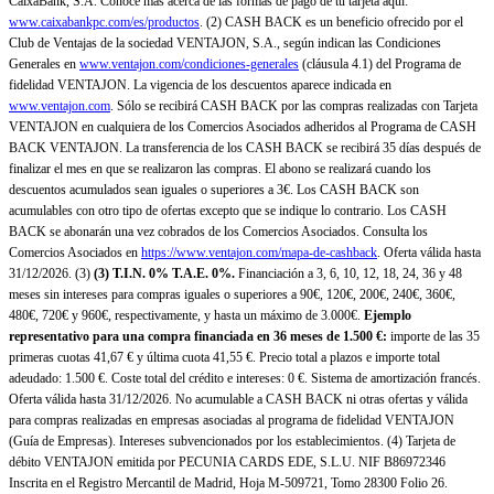
CaixaBank, S.A. Conoce más acerca de las formas de pago de tu tarjeta aquí:
www.caixabankpc.com/es/productos
. (2) CASH BACK es un beneficio ofrecido por el
Club de Ventajas de la sociedad VENTAJON, S.A., según indican las Condiciones
Generales en
www.ventajon.com/condiciones-generales
(cláusula 4.1) del Programa de
fidelidad VENTAJON. La vigencia de los descuentos aparece indicada en
www.ventajon.com
. Sólo se recibirá CASH BACK por las compras realizadas con Tarjeta
VENTAJON en cualquiera de los Comercios Asociados adheridos al Programa de CASH
BACK VENTAJON. La transferencia de los CASH BACK se recibirá 35 días después de
finalizar el mes en que se realizaron las compras. El abono se realizará cuando los
descuentos acumulados sean iguales o superiores a 3€. Los CASH BACK son
acumulables con otro tipo de ofertas excepto que se indique lo contrario. Los CASH
BACK se abonarán una vez cobrados de los Comercios Asociados. Consulta los
Comercios Asociados en
https://www.ventajon.com/mapa-de-cashback
. Oferta válida hasta
31/12/2026. (3)
(3)
T.I.N. 0% T.A.E. 0%.
Financiación a 3, 6, 10, 12, 18, 24, 36 y 48
meses sin intereses para compras iguales o superiores a 90€, 120€, 200€, 240€, 360€,
480€, 720€ y 960€, respectivamente, y hasta un máximo de 3.000€.
Ejemplo
representativo para una compra financiada en 36 meses de 1.500 €:
importe de las 35
primeras cuotas 41,67 € y última cuota 41,55 €. Precio total a plazos e importe total
adeudado: 1.500 €. Coste total del crédito e intereses: 0 €. Sistema de amortización francés.
Oferta válida hasta 31/12/2026. No acumulable a CASH BACK ni otras ofertas y válida
para compras realizadas en empresas asociadas al programa de fidelidad VENTAJON
(Guía de Empresas). Intereses subvencionados por los establecimientos. (4) Tarjeta de
débito VENTAJON emitida por PECUNIA CARDS EDE, S.L.U. NIF B86972346
Inscrita en el Registro Mercantil de Madrid, Hoja M-509721, Tomo 28300 Folio 26.