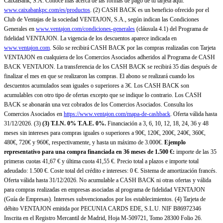
CaixaBank, S.A. Conoce más acerca de las formas de pago de tu tarjeta aquí:
www.caixabankpc.com/es/productos
. (2) CASH BACK es un beneficio ofrecido por el
Club de Ventajas de la sociedad VENTAJON, S.A., según indican las Condiciones
Generales en
www.ventajon.com/condiciones-generales
(cláusula 4.1) del Programa de
fidelidad VENTAJON. La vigencia de los descuentos aparece indicada en
www.ventajon.com
. Sólo se recibirá CASH BACK por las compras realizadas con Tarjeta
VENTAJON en cualquiera de los Comercios Asociados adheridos al Programa de CASH
BACK VENTAJON. La transferencia de los CASH BACK se recibirá 35 días después de
finalizar el mes en que se realizaron las compras. El abono se realizará cuando los
descuentos acumulados sean iguales o superiores a 3€. Los CASH BACK son
acumulables con otro tipo de ofertas excepto que se indique lo contrario. Los CASH
BACK se abonarán una vez cobrados de los Comercios Asociados. Consulta los
Comercios Asociados en
https://www.ventajon.com/mapa-de-cashback
. Oferta válida hasta
31/12/2026. (3)
(3)
T.I.N. 0% T.A.E. 0%.
Financiación a 3, 6, 10, 12, 18, 24, 36 y 48
meses sin intereses para compras iguales o superiores a 90€, 120€, 200€, 240€, 360€,
480€, 720€ y 960€, respectivamente, y hasta un máximo de 3.000€.
Ejemplo
representativo para una compra financiada en 36 meses de 1.500 €:
importe de las 35
primeras cuotas 41,67 € y última cuota 41,55 €. Precio total a plazos e importe total
adeudado: 1.500 €. Coste total del crédito e intereses: 0 €. Sistema de amortización francés.
Oferta válida hasta 31/12/2026. No acumulable a CASH BACK ni otras ofertas y válida
para compras realizadas en empresas asociadas al programa de fidelidad VENTAJON
(Guía de Empresas). Intereses subvencionados por los establecimientos. (4) Tarjeta de
débito VENTAJON emitida por PECUNIA CARDS EDE, S.L.U. NIF B86972346
Inscrita en el Registro Mercantil de Madrid, Hoja M-509721, Tomo 28300 Folio 26.