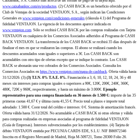
CaixaBank, S.A. Conoce más acerca de las formas de pago de tu tarjeta aquí:
www.caixabankpc.com/es/productos
. (2) CASH BACK es un beneficio ofrecido por el
Club de Ventajas de la sociedad VENTAJON, S.A., según indican las Condiciones
Generales en
www.ventajon.com/condiciones-generales
(cláusula 4.1) del Programa de
fidelidad VENTAJON. La vigencia de los descuentos aparece indicada en
www.ventajon.com
. Sólo se recibirá CASH BACK por las compras realizadas con Tarjeta
VENTAJON en cualquiera de los Comercios Asociados adheridos al Programa de CASH
BACK VENTAJON. La transferencia de los CASH BACK se recibirá 35 días después de
finalizar el mes en que se realizaron las compras. El abono se realizará cuando los
descuentos acumulados sean iguales o superiores a 3€. Los CASH BACK son
acumulables con otro tipo de ofertas excepto que se indique lo contrario. Los CASH
BACK se abonarán una vez cobrados de los Comercios Asociados. Consulta los
Comercios Asociados en
https://www.ventajon.com/mapa-de-cashback
. Oferta válida hasta
31/12/2026. (3)
(3)
T.I.N. 0% T.A.E. 0%.
Financiación a 3, 6, 10, 12, 18, 24, 36 y 48
meses sin intereses para compras iguales o superiores a 90€, 120€, 200€, 240€, 360€,
480€, 720€ y 960€, respectivamente, y hasta un máximo de 3.000€.
Ejemplo
representativo para una compra financiada en 36 meses de 1.500 €:
importe de las 35
primeras cuotas 41,67 € y última cuota 41,55 €. Precio total a plazos e importe total
adeudado: 1.500 €. Coste total del crédito e intereses: 0 €. Sistema de amortización francés.
Oferta válida hasta 31/12/2026. No acumulable a CASH BACK ni otras ofertas y válida
para compras realizadas en empresas asociadas al programa de fidelidad VENTAJON
(Guía de Empresas). Intereses subvencionados por los establecimientos. (4) Tarjeta de
débito VENTAJON emitida por PECUNIA CARDS EDE, S.L.U. NIF B86972346
Inscrita en el Registro Mercantil de Madrid, Hoja M-509721, Tomo 28300 Folio 26.