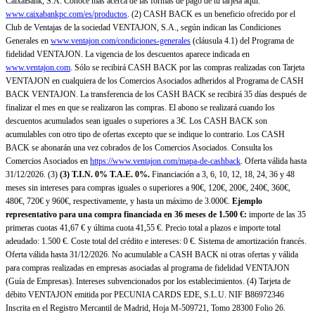
CaixaBank, S.A. Conoce más acerca de las formas de pago de tu tarjeta aquí:
www.caixabankpc.com/es/productos
. (2) CASH BACK es un beneficio ofrecido por el
Club de Ventajas de la sociedad VENTAJON, S.A., según indican las Condiciones
Generales en
www.ventajon.com/condiciones-generales
(cláusula 4.1) del Programa de
fidelidad VENTAJON. La vigencia de los descuentos aparece indicada en
www.ventajon.com
. Sólo se recibirá CASH BACK por las compras realizadas con Tarjeta
VENTAJON en cualquiera de los Comercios Asociados adheridos al Programa de CASH
BACK VENTAJON. La transferencia de los CASH BACK se recibirá 35 días después de
finalizar el mes en que se realizaron las compras. El abono se realizará cuando los
descuentos acumulados sean iguales o superiores a 3€. Los CASH BACK son
acumulables con otro tipo de ofertas excepto que se indique lo contrario. Los CASH
BACK se abonarán una vez cobrados de los Comercios Asociados. Consulta los
Comercios Asociados en
https://www.ventajon.com/mapa-de-cashback
. Oferta válida hasta
31/12/2026. (3)
(3)
T.I.N. 0% T.A.E. 0%.
Financiación a 3, 6, 10, 12, 18, 24, 36 y 48
meses sin intereses para compras iguales o superiores a 90€, 120€, 200€, 240€, 360€,
480€, 720€ y 960€, respectivamente, y hasta un máximo de 3.000€.
Ejemplo
representativo para una compra financiada en 36 meses de 1.500 €:
importe de las 35
primeras cuotas 41,67 € y última cuota 41,55 €. Precio total a plazos e importe total
adeudado: 1.500 €. Coste total del crédito e intereses: 0 €. Sistema de amortización francés.
Oferta válida hasta 31/12/2026. No acumulable a CASH BACK ni otras ofertas y válida
para compras realizadas en empresas asociadas al programa de fidelidad VENTAJON
(Guía de Empresas). Intereses subvencionados por los establecimientos. (4) Tarjeta de
débito VENTAJON emitida por PECUNIA CARDS EDE, S.L.U. NIF B86972346
Inscrita en el Registro Mercantil de Madrid, Hoja M-509721, Tomo 28300 Folio 26.