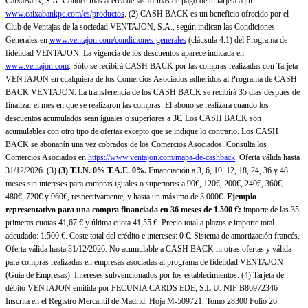
CaixaBank, S.A. Conoce más acerca de las formas de pago de tu tarjeta aquí:
www.caixabankpc.com/es/productos
. (2) CASH BACK es un beneficio ofrecido por el
Club de Ventajas de la sociedad VENTAJON, S.A., según indican las Condiciones
Generales en
www.ventajon.com/condiciones-generales
(cláusula 4.1) del Programa de
fidelidad VENTAJON. La vigencia de los descuentos aparece indicada en
www.ventajon.com
. Sólo se recibirá CASH BACK por las compras realizadas con Tarjeta
VENTAJON en cualquiera de los Comercios Asociados adheridos al Programa de CASH
BACK VENTAJON. La transferencia de los CASH BACK se recibirá 35 días después de
finalizar el mes en que se realizaron las compras. El abono se realizará cuando los
descuentos acumulados sean iguales o superiores a 3€. Los CASH BACK son
acumulables con otro tipo de ofertas excepto que se indique lo contrario. Los CASH
BACK se abonarán una vez cobrados de los Comercios Asociados. Consulta los
Comercios Asociados en
https://www.ventajon.com/mapa-de-cashback
. Oferta válida hasta
31/12/2026. (3)
(3)
T.I.N. 0% T.A.E. 0%.
Financiación a 3, 6, 10, 12, 18, 24, 36 y 48
meses sin intereses para compras iguales o superiores a 90€, 120€, 200€, 240€, 360€,
480€, 720€ y 960€, respectivamente, y hasta un máximo de 3.000€.
Ejemplo
representativo para una compra financiada en 36 meses de 1.500 €:
importe de las 35
primeras cuotas 41,67 € y última cuota 41,55 €. Precio total a plazos e importe total
adeudado: 1.500 €. Coste total del crédito e intereses: 0 €. Sistema de amortización francés.
Oferta válida hasta 31/12/2026. No acumulable a CASH BACK ni otras ofertas y válida
para compras realizadas en empresas asociadas al programa de fidelidad VENTAJON
(Guía de Empresas). Intereses subvencionados por los establecimientos. (4) Tarjeta de
débito VENTAJON emitida por PECUNIA CARDS EDE, S.L.U. NIF B86972346
Inscrita en el Registro Mercantil de Madrid, Hoja M-509721, Tomo 28300 Folio 26.