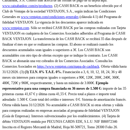
CaixaBank, S.A. Conoce más acerca de las formas de pago de tu tarjeta aquí:
www.caixabankpc.com/es/productos
. (2) CASH BACK es un beneficio ofrecido por el
Club de Ventajas de la sociedad VENTAJON, S.A., según indican las Condiciones
Generales en
www.ventajon.com/condiciones-generales
(cláusula 4.1) del Programa de
fidelidad VENTAJON. La vigencia de los descuentos aparece indicada en
www.ventajon.com
. Sólo se recibirá CASH BACK por las compras realizadas con Tarjeta
VENTAJON en cualquiera de los Comercios Asociados adheridos al Programa de CASH
BACK VENTAJON. La transferencia de los CASH BACK se recibirá 35 días después de
finalizar el mes en que se realizaron las compras. El abono se realizará cuando los
descuentos acumulados sean iguales o superiores a 3€. Los CASH BACK son
acumulables con otro tipo de ofertas excepto que se indique lo contrario. Los CASH
BACK se abonarán una vez cobrados de los Comercios Asociados. Consulta los
Comercios Asociados en
https://www.ventajon.com/mapa-de-cashback
. Oferta válida hasta
31/12/2026. (3)
(3)
T.I.N. 0% T.A.E. 0%.
Financiación a 3, 6, 10, 12, 18, 24, 36 y 48
meses sin intereses para compras iguales o superiores a 90€, 120€, 200€, 240€, 360€,
480€, 720€ y 960€, respectivamente, y hasta un máximo de 3.000€.
Ejemplo
representativo para una compra financiada en 36 meses de 1.500 €:
importe de las 35
primeras cuotas 41,67 € y última cuota 41,55 €. Precio total a plazos e importe total
adeudado: 1.500 €. Coste total del crédito e intereses: 0 €. Sistema de amortización francés.
Oferta válida hasta 31/12/2026. No acumulable a CASH BACK ni otras ofertas y válida
para compras realizadas en empresas asociadas al programa de fidelidad VENTAJON
(Guía de Empresas). Intereses subvencionados por los establecimientos. (4) Tarjeta de
débito VENTAJON emitida por PECUNIA CARDS EDE, S.L.U. NIF B86972346
Inscrita en el Registro Mercantil de Madrid, Hoja M-509721, Tomo 28300 Folio 26.