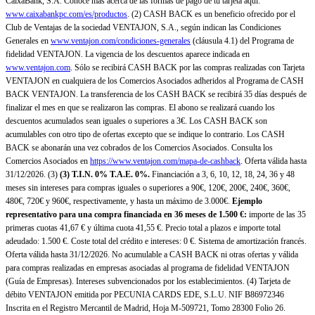
CaixaBank, S.A. Conoce más acerca de las formas de pago de tu tarjeta aquí:
www.caixabankpc.com/es/productos
. (2) CASH BACK es un beneficio ofrecido por el
Club de Ventajas de la sociedad VENTAJON, S.A., según indican las Condiciones
Generales en
www.ventajon.com/condiciones-generales
(cláusula 4.1) del Programa de
fidelidad VENTAJON. La vigencia de los descuentos aparece indicada en
www.ventajon.com
. Sólo se recibirá CASH BACK por las compras realizadas con Tarjeta
VENTAJON en cualquiera de los Comercios Asociados adheridos al Programa de CASH
BACK VENTAJON. La transferencia de los CASH BACK se recibirá 35 días después de
finalizar el mes en que se realizaron las compras. El abono se realizará cuando los
descuentos acumulados sean iguales o superiores a 3€. Los CASH BACK son
acumulables con otro tipo de ofertas excepto que se indique lo contrario. Los CASH
BACK se abonarán una vez cobrados de los Comercios Asociados. Consulta los
Comercios Asociados en
https://www.ventajon.com/mapa-de-cashback
. Oferta válida hasta
31/12/2026. (3)
(3)
T.I.N. 0% T.A.E. 0%.
Financiación a 3, 6, 10, 12, 18, 24, 36 y 48
meses sin intereses para compras iguales o superiores a 90€, 120€, 200€, 240€, 360€,
480€, 720€ y 960€, respectivamente, y hasta un máximo de 3.000€.
Ejemplo
representativo para una compra financiada en 36 meses de 1.500 €:
importe de las 35
primeras cuotas 41,67 € y última cuota 41,55 €. Precio total a plazos e importe total
adeudado: 1.500 €. Coste total del crédito e intereses: 0 €. Sistema de amortización francés.
Oferta válida hasta 31/12/2026. No acumulable a CASH BACK ni otras ofertas y válida
para compras realizadas en empresas asociadas al programa de fidelidad VENTAJON
(Guía de Empresas). Intereses subvencionados por los establecimientos. (4) Tarjeta de
débito VENTAJON emitida por PECUNIA CARDS EDE, S.L.U. NIF B86972346
Inscrita en el Registro Mercantil de Madrid, Hoja M-509721, Tomo 28300 Folio 26.