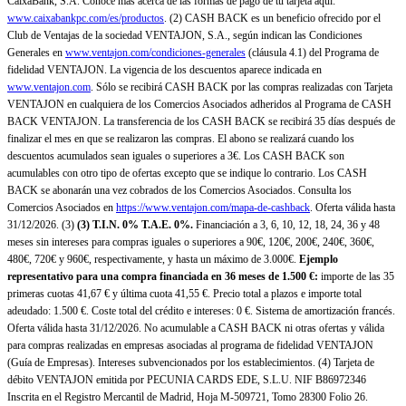
CaixaBank, S.A. Conoce más acerca de las formas de pago de tu tarjeta aquí:
www.caixabankpc.com/es/productos
. (2) CASH BACK es un beneficio ofrecido por el
Club de Ventajas de la sociedad VENTAJON, S.A., según indican las Condiciones
Generales en
www.ventajon.com/condiciones-generales
(cláusula 4.1) del Programa de
fidelidad VENTAJON. La vigencia de los descuentos aparece indicada en
www.ventajon.com
. Sólo se recibirá CASH BACK por las compras realizadas con Tarjeta
VENTAJON en cualquiera de los Comercios Asociados adheridos al Programa de CASH
BACK VENTAJON. La transferencia de los CASH BACK se recibirá 35 días después de
finalizar el mes en que se realizaron las compras. El abono se realizará cuando los
descuentos acumulados sean iguales o superiores a 3€. Los CASH BACK son
acumulables con otro tipo de ofertas excepto que se indique lo contrario. Los CASH
BACK se abonarán una vez cobrados de los Comercios Asociados. Consulta los
Comercios Asociados en
https://www.ventajon.com/mapa-de-cashback
. Oferta válida hasta
31/12/2026. (3)
(3)
T.I.N. 0% T.A.E. 0%.
Financiación a 3, 6, 10, 12, 18, 24, 36 y 48
meses sin intereses para compras iguales o superiores a 90€, 120€, 200€, 240€, 360€,
480€, 720€ y 960€, respectivamente, y hasta un máximo de 3.000€.
Ejemplo
representativo para una compra financiada en 36 meses de 1.500 €:
importe de las 35
primeras cuotas 41,67 € y última cuota 41,55 €. Precio total a plazos e importe total
adeudado: 1.500 €. Coste total del crédito e intereses: 0 €. Sistema de amortización francés.
Oferta válida hasta 31/12/2026. No acumulable a CASH BACK ni otras ofertas y válida
para compras realizadas en empresas asociadas al programa de fidelidad VENTAJON
(Guía de Empresas). Intereses subvencionados por los establecimientos. (4) Tarjeta de
débito VENTAJON emitida por PECUNIA CARDS EDE, S.L.U. NIF B86972346
Inscrita en el Registro Mercantil de Madrid, Hoja M-509721, Tomo 28300 Folio 26.