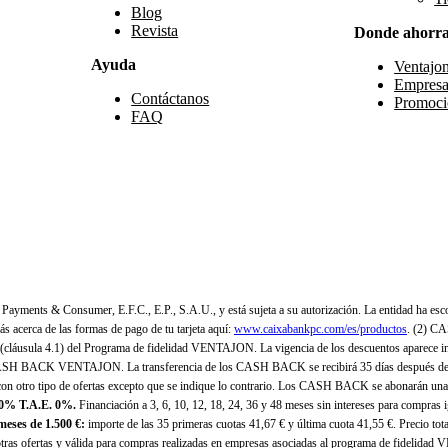
Blog
Revista
Donde ahorr
Ayuda
Ventajo
Empresa
Contáctanos
Promoci
FAQ
yments & Consumer, E.F.C., E.P., S.A.U., y está sujeta a su autorización. La entidad ha esco
 acerca de las formas de pago de tu tarjeta aquí:
www.caixabankpc.com/es/productos
. (2) C
(cláusula 4.1) del Programa de fidelidad VENTAJON. La vigencia de los descuentos aparece i
H BACK VENTAJON. La transferencia de los CASH BACK se recibirá 35 días después de finali
n otro tipo de ofertas excepto que se indique lo contrario. Los CASH BACK se abonarán una
 0% T.A.E. 0%.
Financiación a 3, 6, 10, 12, 18, 24, 36 y 48 meses sin intereses para compras
eses de 1.500 €:
importe de las 35 primeras cuotas 41,67 € y última cuota 41,55 €. Precio total
as ofertas y válida para compras realizadas en empresas asociadas al programa de fidelidad