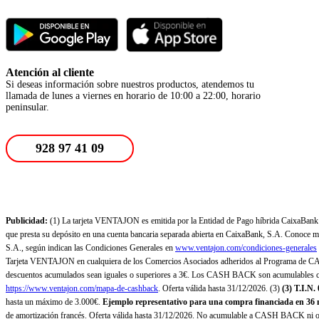
Atención al cliente
Si deseas información sobre nuestros productos, atendemos tu
llamada de lunes a viernes en horario de 10:00 a 22:00, horario
peninsular.
928 97 41 09
Publicidad:
(1) La tarjeta VENTAJON es emitida por la Entidad de Pago híbrida CaixaBank Pa
que presta su depósito en una cuenta bancaria separada abierta en CaixaBank, S.A. Conoce más
S.A., según indican las Condiciones Generales en
www.ventajon.com/condiciones-generales
Tarjeta VENTAJON en cualquiera de los Comercios Asociados adheridos al Programa de CAS
descuentos acumulados sean iguales o superiores a 3€. Los CASH BACK son acumulables co
https://www.ventajon.com/mapa-de-cashback
. Oferta válida hasta 31/12/2026. (3)
(3)
T.I.N.
hasta un máximo de 3.000€.
Ejemplo representativo para una compra financiada en 36 m
de amortización francés. Oferta válida hasta 31/12/2026. No acumulable a CASH BACK ni otr