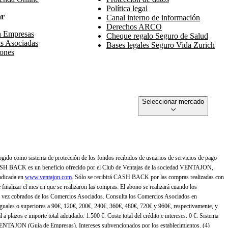
Política legal
ar
Canal interno de información
Derechos ARCO
n Empresas
Cheque regalo Seguro de Salud
s Asociadas
Bases legales Seguro Vida Zurich
ones
Seleccionar mercado
gido como sistema de protección de los fondos recibidos de usuarios de servicios de pago
ASH BACK es un beneficio ofrecido por el Club de Ventajas de la sociedad VENTAJON,
ndicada en
www.ventajon.com
. Sólo se recibirá CASH BACK por las compras realizadas con
zar el mes en que se realizaron las compras. El abono se realizará cuando los
 vez cobrados de los Comercios Asociados. Consulta los Comercios Asociados en
 iguales o superiores a 90€, 120€, 200€, 240€, 360€, 480€, 720€ y 960€, respectivamente, y
 a plazos e importe total adeudado: 1.500 €. Coste total del crédito e intereses: 0 €. Sistema
 VENTAJON (Guía de Empresas). Intereses subvencionados por los establecimientos. (4)