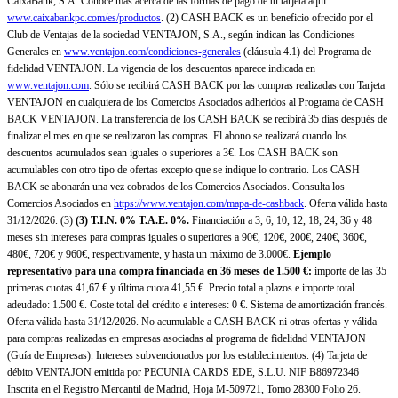
CaixaBank, S.A. Conoce más acerca de las formas de pago de tu tarjeta aquí:
www.caixabankpc.com/es/productos
. (2) CASH BACK es un beneficio ofrecido por el
Club de Ventajas de la sociedad VENTAJON, S.A., según indican las Condiciones
Generales en
www.ventajon.com/condiciones-generales
(cláusula 4.1) del Programa de
fidelidad VENTAJON. La vigencia de los descuentos aparece indicada en
www.ventajon.com
. Sólo se recibirá CASH BACK por las compras realizadas con Tarjeta
VENTAJON en cualquiera de los Comercios Asociados adheridos al Programa de CASH
BACK VENTAJON. La transferencia de los CASH BACK se recibirá 35 días después de
finalizar el mes en que se realizaron las compras. El abono se realizará cuando los
descuentos acumulados sean iguales o superiores a 3€. Los CASH BACK son
acumulables con otro tipo de ofertas excepto que se indique lo contrario. Los CASH
BACK se abonarán una vez cobrados de los Comercios Asociados. Consulta los
Comercios Asociados en
https://www.ventajon.com/mapa-de-cashback
. Oferta válida hasta
31/12/2026. (3)
(3)
T.I.N. 0% T.A.E. 0%.
Financiación a 3, 6, 10, 12, 18, 24, 36 y 48
meses sin intereses para compras iguales o superiores a 90€, 120€, 200€, 240€, 360€,
480€, 720€ y 960€, respectivamente, y hasta un máximo de 3.000€.
Ejemplo
representativo para una compra financiada en 36 meses de 1.500 €:
importe de las 35
primeras cuotas 41,67 € y última cuota 41,55 €. Precio total a plazos e importe total
adeudado: 1.500 €. Coste total del crédito e intereses: 0 €. Sistema de amortización francés.
Oferta válida hasta 31/12/2026. No acumulable a CASH BACK ni otras ofertas y válida
para compras realizadas en empresas asociadas al programa de fidelidad VENTAJON
(Guía de Empresas). Intereses subvencionados por los establecimientos. (4) Tarjeta de
débito VENTAJON emitida por PECUNIA CARDS EDE, S.L.U. NIF B86972346
Inscrita en el Registro Mercantil de Madrid, Hoja M-509721, Tomo 28300 Folio 26.