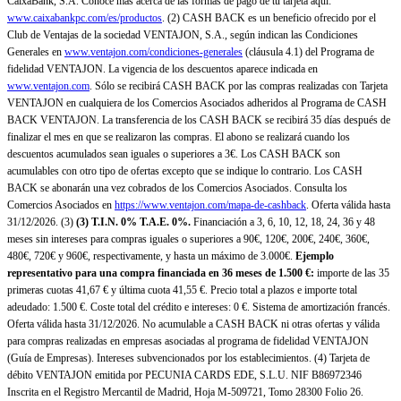
CaixaBank, S.A. Conoce más acerca de las formas de pago de tu tarjeta aquí:
www.caixabankpc.com/es/productos
. (2) CASH BACK es un beneficio ofrecido por el
Club de Ventajas de la sociedad VENTAJON, S.A., según indican las Condiciones
Generales en
www.ventajon.com/condiciones-generales
(cláusula 4.1) del Programa de
fidelidad VENTAJON. La vigencia de los descuentos aparece indicada en
www.ventajon.com
. Sólo se recibirá CASH BACK por las compras realizadas con Tarjeta
VENTAJON en cualquiera de los Comercios Asociados adheridos al Programa de CASH
BACK VENTAJON. La transferencia de los CASH BACK se recibirá 35 días después de
finalizar el mes en que se realizaron las compras. El abono se realizará cuando los
descuentos acumulados sean iguales o superiores a 3€. Los CASH BACK son
acumulables con otro tipo de ofertas excepto que se indique lo contrario. Los CASH
BACK se abonarán una vez cobrados de los Comercios Asociados. Consulta los
Comercios Asociados en
https://www.ventajon.com/mapa-de-cashback
. Oferta válida hasta
31/12/2026. (3)
(3)
T.I.N. 0% T.A.E. 0%.
Financiación a 3, 6, 10, 12, 18, 24, 36 y 48
meses sin intereses para compras iguales o superiores a 90€, 120€, 200€, 240€, 360€,
480€, 720€ y 960€, respectivamente, y hasta un máximo de 3.000€.
Ejemplo
representativo para una compra financiada en 36 meses de 1.500 €:
importe de las 35
primeras cuotas 41,67 € y última cuota 41,55 €. Precio total a plazos e importe total
adeudado: 1.500 €. Coste total del crédito e intereses: 0 €. Sistema de amortización francés.
Oferta válida hasta 31/12/2026. No acumulable a CASH BACK ni otras ofertas y válida
para compras realizadas en empresas asociadas al programa de fidelidad VENTAJON
(Guía de Empresas). Intereses subvencionados por los establecimientos. (4) Tarjeta de
débito VENTAJON emitida por PECUNIA CARDS EDE, S.L.U. NIF B86972346
Inscrita en el Registro Mercantil de Madrid, Hoja M-509721, Tomo 28300 Folio 26.