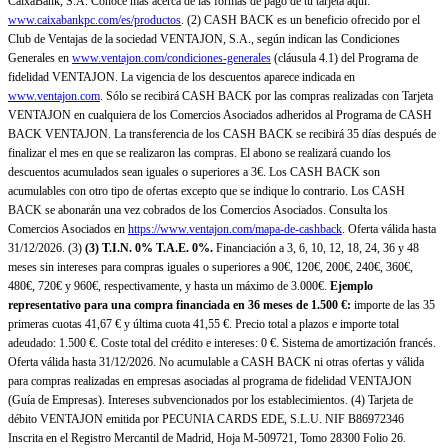
CaixaBank, S.A. Conoce más acerca de las formas de pago de tu tarjeta aquí:
www.caixabankpc.com/es/productos
. (2) CASH BACK es un beneficio ofrecido por el
Club de Ventajas de la sociedad VENTAJON, S.A., según indican las Condiciones
Generales en
www.ventajon.com/condiciones-generales
(cláusula 4.1) del Programa de
fidelidad VENTAJON. La vigencia de los descuentos aparece indicada en
www.ventajon.com
. Sólo se recibirá CASH BACK por las compras realizadas con Tarjeta
VENTAJON en cualquiera de los Comercios Asociados adheridos al Programa de CASH
BACK VENTAJON. La transferencia de los CASH BACK se recibirá 35 días después de
finalizar el mes en que se realizaron las compras. El abono se realizará cuando los
descuentos acumulados sean iguales o superiores a 3€. Los CASH BACK son
acumulables con otro tipo de ofertas excepto que se indique lo contrario. Los CASH
BACK se abonarán una vez cobrados de los Comercios Asociados. Consulta los
Comercios Asociados en
https://www.ventajon.com/mapa-de-cashback
. Oferta válida hasta
31/12/2026. (3)
(3)
T.I.N. 0% T.A.E. 0%.
Financiación a 3, 6, 10, 12, 18, 24, 36 y 48
meses sin intereses para compras iguales o superiores a 90€, 120€, 200€, 240€, 360€,
480€, 720€ y 960€, respectivamente, y hasta un máximo de 3.000€.
Ejemplo
representativo para una compra financiada en 36 meses de 1.500 €:
importe de las 35
primeras cuotas 41,67 € y última cuota 41,55 €. Precio total a plazos e importe total
adeudado: 1.500 €. Coste total del crédito e intereses: 0 €. Sistema de amortización francés.
Oferta válida hasta 31/12/2026. No acumulable a CASH BACK ni otras ofertas y válida
para compras realizadas en empresas asociadas al programa de fidelidad VENTAJON
(Guía de Empresas). Intereses subvencionados por los establecimientos. (4) Tarjeta de
débito VENTAJON emitida por PECUNIA CARDS EDE, S.L.U. NIF B86972346
Inscrita en el Registro Mercantil de Madrid, Hoja M-509721, Tomo 28300 Folio 26.