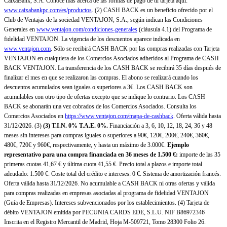
CaixaBank, S.A. Conoce más acerca de las formas de pago de tu tarjeta aquí:
www.caixabankpc.com/es/productos
. (2) CASH BACK es un beneficio ofrecido por el
Club de Ventajas de la sociedad VENTAJON, S.A., según indican las Condiciones
Generales en
www.ventajon.com/condiciones-generales
(cláusula 4.1) del Programa de
fidelidad VENTAJON. La vigencia de los descuentos aparece indicada en
www.ventajon.com
. Sólo se recibirá CASH BACK por las compras realizadas con Tarjeta
VENTAJON en cualquiera de los Comercios Asociados adheridos al Programa de CASH
BACK VENTAJON. La transferencia de los CASH BACK se recibirá 35 días después de
finalizar el mes en que se realizaron las compras. El abono se realizará cuando los
descuentos acumulados sean iguales o superiores a 3€. Los CASH BACK son
acumulables con otro tipo de ofertas excepto que se indique lo contrario. Los CASH
BACK se abonarán una vez cobrados de los Comercios Asociados. Consulta los
Comercios Asociados en
https://www.ventajon.com/mapa-de-cashback
. Oferta válida hasta
31/12/2026. (3)
(3)
T.I.N. 0% T.A.E. 0%.
Financiación a 3, 6, 10, 12, 18, 24, 36 y 48
meses sin intereses para compras iguales o superiores a 90€, 120€, 200€, 240€, 360€,
480€, 720€ y 960€, respectivamente, y hasta un máximo de 3.000€.
Ejemplo
representativo para una compra financiada en 36 meses de 1.500 €:
importe de las 35
primeras cuotas 41,67 € y última cuota 41,55 €. Precio total a plazos e importe total
adeudado: 1.500 €. Coste total del crédito e intereses: 0 €. Sistema de amortización francés.
Oferta válida hasta 31/12/2026. No acumulable a CASH BACK ni otras ofertas y válida
para compras realizadas en empresas asociadas al programa de fidelidad VENTAJON
(Guía de Empresas). Intereses subvencionados por los establecimientos. (4) Tarjeta de
débito VENTAJON emitida por PECUNIA CARDS EDE, S.L.U. NIF B86972346
Inscrita en el Registro Mercantil de Madrid, Hoja M-509721, Tomo 28300 Folio 26.