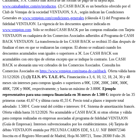
CaixaBank, S.A. Conoce más acerca de las formas de pago de tu tarjeta aquí:
www.caixabankpc.com/es/productos
. (2) CASH BACK es un beneficio ofrecido por el
Club de Ventajas de la sociedad VENTAJON, S.A., según indican las Condiciones
Generales en
www.ventajon.com/condiciones-generales
(cláusula 4.1) del Programa de
fidelidad VENTAJON. La vigencia de los descuentos aparece indicada en
www.ventajon.com
. Sólo se recibirá CASH BACK por las compras realizadas con Tarjeta
VENTAJON en cualquiera de los Comercios Asociados adheridos al Programa de CASH
BACK VENTAJON. La transferencia de los CASH BACK se recibirá 35 días después de
finalizar el mes en que se realizaron las compras. El abono se realizará cuando los
descuentos acumulados sean iguales o superiores a 3€. Los CASH BACK son
acumulables con otro tipo de ofertas excepto que se indique lo contrario. Los CASH
BACK se abonarán una vez cobrados de los Comercios Asociados. Consulta los
Comercios Asociados en
https://www.ventajon.com/mapa-de-cashback
. Oferta válida hasta
31/12/2026. (3)
(3)
T.I.N. 0% T.A.E. 0%.
Financiación a 3, 6, 10, 12, 18, 24, 36 y 48
meses sin intereses para compras iguales o superiores a 90€, 120€, 200€, 240€, 360€,
480€, 720€ y 960€, respectivamente, y hasta un máximo de 3.000€.
Ejemplo
representativo para una compra financiada en 36 meses de 1.500 €:
importe de las 35
primeras cuotas 41,67 € y última cuota 41,55 €. Precio total a plazos e importe total
adeudado: 1.500 €. Coste total del crédito e intereses: 0 €. Sistema de amortización francés.
Oferta válida hasta 31/12/2026. No acumulable a CASH BACK ni otras ofertas y válida
para compras realizadas en empresas asociadas al programa de fidelidad VENTAJON
(Guía de Empresas). Intereses subvencionados por los establecimientos. (4) Tarjeta de
débito VENTAJON emitida por PECUNIA CARDS EDE, S.L.U. NIF B86972346
Inscrita en el Registro Mercantil de Madrid, Hoja M-509721, Tomo 28300 Folio 26.