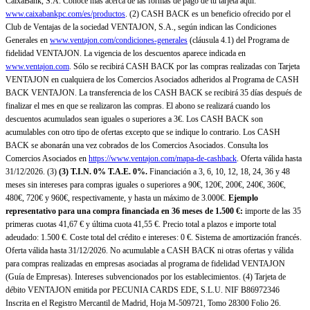
CaixaBank, S.A. Conoce más acerca de las formas de pago de tu tarjeta aquí:
www.caixabankpc.com/es/productos
. (2) CASH BACK es un beneficio ofrecido por el
Club de Ventajas de la sociedad VENTAJON, S.A., según indican las Condiciones
Generales en
www.ventajon.com/condiciones-generales
(cláusula 4.1) del Programa de
fidelidad VENTAJON. La vigencia de los descuentos aparece indicada en
www.ventajon.com
. Sólo se recibirá CASH BACK por las compras realizadas con Tarjeta
VENTAJON en cualquiera de los Comercios Asociados adheridos al Programa de CASH
BACK VENTAJON. La transferencia de los CASH BACK se recibirá 35 días después de
finalizar el mes en que se realizaron las compras. El abono se realizará cuando los
descuentos acumulados sean iguales o superiores a 3€. Los CASH BACK son
acumulables con otro tipo de ofertas excepto que se indique lo contrario. Los CASH
BACK se abonarán una vez cobrados de los Comercios Asociados. Consulta los
Comercios Asociados en
https://www.ventajon.com/mapa-de-cashback
. Oferta válida hasta
31/12/2026. (3)
(3)
T.I.N. 0% T.A.E. 0%.
Financiación a 3, 6, 10, 12, 18, 24, 36 y 48
meses sin intereses para compras iguales o superiores a 90€, 120€, 200€, 240€, 360€,
480€, 720€ y 960€, respectivamente, y hasta un máximo de 3.000€.
Ejemplo
representativo para una compra financiada en 36 meses de 1.500 €:
importe de las 35
primeras cuotas 41,67 € y última cuota 41,55 €. Precio total a plazos e importe total
adeudado: 1.500 €. Coste total del crédito e intereses: 0 €. Sistema de amortización francés.
Oferta válida hasta 31/12/2026. No acumulable a CASH BACK ni otras ofertas y válida
para compras realizadas en empresas asociadas al programa de fidelidad VENTAJON
(Guía de Empresas). Intereses subvencionados por los establecimientos. (4) Tarjeta de
débito VENTAJON emitida por PECUNIA CARDS EDE, S.L.U. NIF B86972346
Inscrita en el Registro Mercantil de Madrid, Hoja M-509721, Tomo 28300 Folio 26.