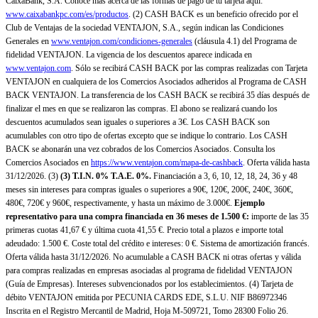
CaixaBank, S.A. Conoce más acerca de las formas de pago de tu tarjeta aquí:
www.caixabankpc.com/es/productos
. (2) CASH BACK es un beneficio ofrecido por el
Club de Ventajas de la sociedad VENTAJON, S.A., según indican las Condiciones
Generales en
www.ventajon.com/condiciones-generales
(cláusula 4.1) del Programa de
fidelidad VENTAJON. La vigencia de los descuentos aparece indicada en
www.ventajon.com
. Sólo se recibirá CASH BACK por las compras realizadas con Tarjeta
VENTAJON en cualquiera de los Comercios Asociados adheridos al Programa de CASH
BACK VENTAJON. La transferencia de los CASH BACK se recibirá 35 días después de
finalizar el mes en que se realizaron las compras. El abono se realizará cuando los
descuentos acumulados sean iguales o superiores a 3€. Los CASH BACK son
acumulables con otro tipo de ofertas excepto que se indique lo contrario. Los CASH
BACK se abonarán una vez cobrados de los Comercios Asociados. Consulta los
Comercios Asociados en
https://www.ventajon.com/mapa-de-cashback
. Oferta válida hasta
31/12/2026. (3)
(3)
T.I.N. 0% T.A.E. 0%.
Financiación a 3, 6, 10, 12, 18, 24, 36 y 48
meses sin intereses para compras iguales o superiores a 90€, 120€, 200€, 240€, 360€,
480€, 720€ y 960€, respectivamente, y hasta un máximo de 3.000€.
Ejemplo
representativo para una compra financiada en 36 meses de 1.500 €:
importe de las 35
primeras cuotas 41,67 € y última cuota 41,55 €. Precio total a plazos e importe total
adeudado: 1.500 €. Coste total del crédito e intereses: 0 €. Sistema de amortización francés.
Oferta válida hasta 31/12/2026. No acumulable a CASH BACK ni otras ofertas y válida
para compras realizadas en empresas asociadas al programa de fidelidad VENTAJON
(Guía de Empresas). Intereses subvencionados por los establecimientos. (4) Tarjeta de
débito VENTAJON emitida por PECUNIA CARDS EDE, S.L.U. NIF B86972346
Inscrita en el Registro Mercantil de Madrid, Hoja M-509721, Tomo 28300 Folio 26.