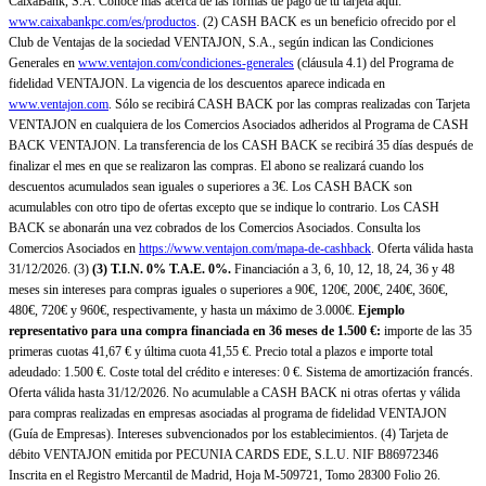
CaixaBank, S.A. Conoce más acerca de las formas de pago de tu tarjeta aquí:
www.caixabankpc.com/es/productos
. (2) CASH BACK es un beneficio ofrecido por el
Club de Ventajas de la sociedad VENTAJON, S.A., según indican las Condiciones
Generales en
www.ventajon.com/condiciones-generales
(cláusula 4.1) del Programa de
fidelidad VENTAJON. La vigencia de los descuentos aparece indicada en
www.ventajon.com
. Sólo se recibirá CASH BACK por las compras realizadas con Tarjeta
VENTAJON en cualquiera de los Comercios Asociados adheridos al Programa de CASH
BACK VENTAJON. La transferencia de los CASH BACK se recibirá 35 días después de
finalizar el mes en que se realizaron las compras. El abono se realizará cuando los
descuentos acumulados sean iguales o superiores a 3€. Los CASH BACK son
acumulables con otro tipo de ofertas excepto que se indique lo contrario. Los CASH
BACK se abonarán una vez cobrados de los Comercios Asociados. Consulta los
Comercios Asociados en
https://www.ventajon.com/mapa-de-cashback
. Oferta válida hasta
31/12/2026. (3)
(3)
T.I.N. 0% T.A.E. 0%.
Financiación a 3, 6, 10, 12, 18, 24, 36 y 48
meses sin intereses para compras iguales o superiores a 90€, 120€, 200€, 240€, 360€,
480€, 720€ y 960€, respectivamente, y hasta un máximo de 3.000€.
Ejemplo
representativo para una compra financiada en 36 meses de 1.500 €:
importe de las 35
primeras cuotas 41,67 € y última cuota 41,55 €. Precio total a plazos e importe total
adeudado: 1.500 €. Coste total del crédito e intereses: 0 €. Sistema de amortización francés.
Oferta válida hasta 31/12/2026. No acumulable a CASH BACK ni otras ofertas y válida
para compras realizadas en empresas asociadas al programa de fidelidad VENTAJON
(Guía de Empresas). Intereses subvencionados por los establecimientos. (4) Tarjeta de
débito VENTAJON emitida por PECUNIA CARDS EDE, S.L.U. NIF B86972346
Inscrita en el Registro Mercantil de Madrid, Hoja M-509721, Tomo 28300 Folio 26.