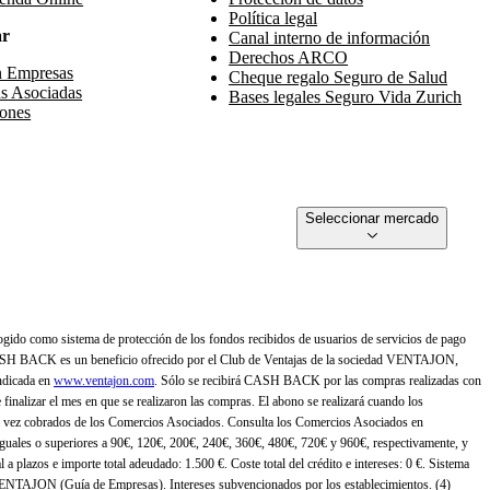
Política legal
ar
Canal interno de información
Derechos ARCO
n Empresas
Cheque regalo Seguro de Salud
s Asociadas
Bases legales Seguro Vida Zurich
ones
Seleccionar mercado
gido como sistema de protección de los fondos recibidos de usuarios de servicios de pago
ASH BACK es un beneficio ofrecido por el Club de Ventajas de la sociedad VENTAJON,
ndicada en
www.ventajon.com
. Sólo se recibirá CASH BACK por las compras realizadas con
zar el mes en que se realizaron las compras. El abono se realizará cuando los
 vez cobrados de los Comercios Asociados. Consulta los Comercios Asociados en
 iguales o superiores a 90€, 120€, 200€, 240€, 360€, 480€, 720€ y 960€, respectivamente, y
 a plazos e importe total adeudado: 1.500 €. Coste total del crédito e intereses: 0 €. Sistema
 VENTAJON (Guía de Empresas). Intereses subvencionados por los establecimientos. (4)