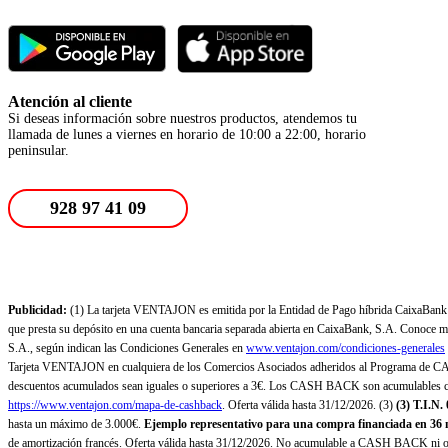
Atención al cliente
Si deseas información sobre nuestros productos, atendemos tu
llamada de lunes a viernes en horario de 10:00 a 22:00, horario
peninsular.
928 97 41 09
Publicidad:
(1) La tarjeta VENTAJON es emitida por la Entidad de Pago híbrida CaixaBank Pa
que presta su depósito en una cuenta bancaria separada abierta en CaixaBank, S.A. Conoce más
S.A., según indican las Condiciones Generales en
www.ventajon.com/condiciones-generales
Tarjeta VENTAJON en cualquiera de los Comercios Asociados adheridos al Programa de CAS
descuentos acumulados sean iguales o superiores a 3€. Los CASH BACK son acumulables co
https://www.ventajon.com/mapa-de-cashback
. Oferta válida hasta 31/12/2026. (3)
(3)
T.I.N.
hasta un máximo de 3.000€.
Ejemplo representativo para una compra financiada en 36 m
de amortización francés. Oferta válida hasta 31/12/2026. No acumulable a CASH BACK ni otr