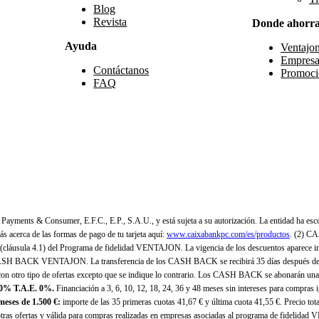
Blog
Revista
Donde ahorr
Ayuda
Ventajo
Empresa
Contáctanos
Promoci
FAQ
yments & Consumer, E.F.C., E.P., S.A.U., y está sujeta a su autorización. La entidad ha esco
 acerca de las formas de pago de tu tarjeta aquí:
www.caixabankpc.com/es/productos
. (2) C
(cláusula 4.1) del Programa de fidelidad VENTAJON. La vigencia de los descuentos aparece i
H BACK VENTAJON. La transferencia de los CASH BACK se recibirá 35 días después de finali
n otro tipo de ofertas excepto que se indique lo contrario. Los CASH BACK se abonarán una
 0% T.A.E. 0%.
Financiación a 3, 6, 10, 12, 18, 24, 36 y 48 meses sin intereses para compras
eses de 1.500 €:
importe de las 35 primeras cuotas 41,67 € y última cuota 41,55 €. Precio total
as ofertas y válida para compras realizadas en empresas asociadas al programa de fidelidad