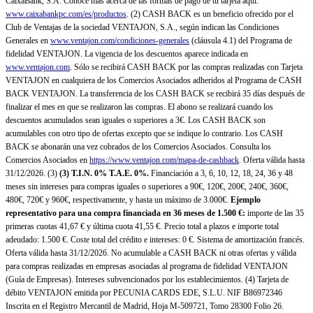
CaixaBank, S.A. Conoce más acerca de las formas de pago de tu tarjeta aquí:
www.caixabankpc.com/es/productos
. (2) CASH BACK es un beneficio ofrecido por el
Club de Ventajas de la sociedad VENTAJON, S.A., según indican las Condiciones
Generales en
www.ventajon.com/condiciones-generales
(cláusula 4.1) del Programa de
fidelidad VENTAJON. La vigencia de los descuentos aparece indicada en
www.ventajon.com
. Sólo se recibirá CASH BACK por las compras realizadas con Tarjeta
VENTAJON en cualquiera de los Comercios Asociados adheridos al Programa de CASH
BACK VENTAJON. La transferencia de los CASH BACK se recibirá 35 días después de
finalizar el mes en que se realizaron las compras. El abono se realizará cuando los
descuentos acumulados sean iguales o superiores a 3€. Los CASH BACK son
acumulables con otro tipo de ofertas excepto que se indique lo contrario. Los CASH
BACK se abonarán una vez cobrados de los Comercios Asociados. Consulta los
Comercios Asociados en
https://www.ventajon.com/mapa-de-cashback
. Oferta válida hasta
31/12/2026. (3)
(3)
T.I.N. 0% T.A.E. 0%.
Financiación a 3, 6, 10, 12, 18, 24, 36 y 48
meses sin intereses para compras iguales o superiores a 90€, 120€, 200€, 240€, 360€,
480€, 720€ y 960€, respectivamente, y hasta un máximo de 3.000€.
Ejemplo
representativo para una compra financiada en 36 meses de 1.500 €:
importe de las 35
primeras cuotas 41,67 € y última cuota 41,55 €. Precio total a plazos e importe total
adeudado: 1.500 €. Coste total del crédito e intereses: 0 €. Sistema de amortización francés.
Oferta válida hasta 31/12/2026. No acumulable a CASH BACK ni otras ofertas y válida
para compras realizadas en empresas asociadas al programa de fidelidad VENTAJON
(Guía de Empresas). Intereses subvencionados por los establecimientos. (4) Tarjeta de
débito VENTAJON emitida por PECUNIA CARDS EDE, S.L.U. NIF B86972346
Inscrita en el Registro Mercantil de Madrid, Hoja M-509721, Tomo 28300 Folio 26.