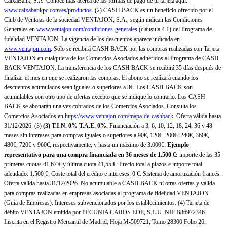
CaixaBank, S.A. Conoce más acerca de las formas de pago de tu tarjeta aquí:
www.caixabankpc.com/es/productos
. (2) CASH BACK es un beneficio ofrecido por el
Club de Ventajas de la sociedad VENTAJON, S.A., según indican las Condiciones
Generales en
www.ventajon.com/condiciones-generales
(cláusula 4.1) del Programa de
fidelidad VENTAJON. La vigencia de los descuentos aparece indicada en
www.ventajon.com
. Sólo se recibirá CASH BACK por las compras realizadas con Tarjeta
VENTAJON en cualquiera de los Comercios Asociados adheridos al Programa de CASH
BACK VENTAJON. La transferencia de los CASH BACK se recibirá 35 días después de
finalizar el mes en que se realizaron las compras. El abono se realizará cuando los
descuentos acumulados sean iguales o superiores a 3€. Los CASH BACK son
acumulables con otro tipo de ofertas excepto que se indique lo contrario. Los CASH
BACK se abonarán una vez cobrados de los Comercios Asociados. Consulta los
Comercios Asociados en
https://www.ventajon.com/mapa-de-cashback
. Oferta válida hasta
31/12/2026. (3)
(3)
T.I.N. 0% T.A.E. 0%.
Financiación a 3, 6, 10, 12, 18, 24, 36 y 48
meses sin intereses para compras iguales o superiores a 90€, 120€, 200€, 240€, 360€,
480€, 720€ y 960€, respectivamente, y hasta un máximo de 3.000€.
Ejemplo
representativo para una compra financiada en 36 meses de 1.500 €:
importe de las 35
primeras cuotas 41,67 € y última cuota 41,55 €. Precio total a plazos e importe total
adeudado: 1.500 €. Coste total del crédito e intereses: 0 €. Sistema de amortización francés.
Oferta válida hasta 31/12/2026. No acumulable a CASH BACK ni otras ofertas y válida
para compras realizadas en empresas asociadas al programa de fidelidad VENTAJON
(Guía de Empresas). Intereses subvencionados por los establecimientos. (4) Tarjeta de
débito VENTAJON emitida por PECUNIA CARDS EDE, S.L.U. NIF B86972346
Inscrita en el Registro Mercantil de Madrid, Hoja M-509721, Tomo 28300 Folio 26.