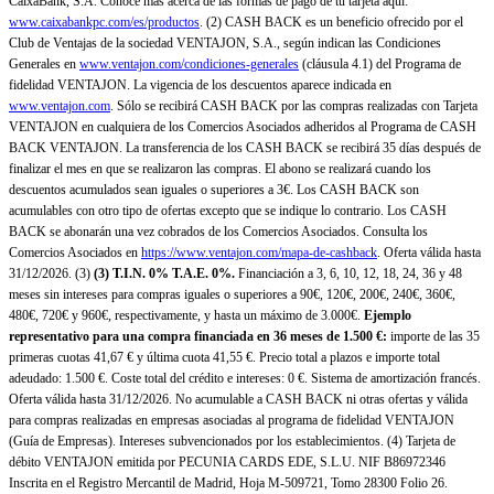
CaixaBank, S.A. Conoce más acerca de las formas de pago de tu tarjeta aquí:
www.caixabankpc.com/es/productos
. (2) CASH BACK es un beneficio ofrecido por el
Club de Ventajas de la sociedad VENTAJON, S.A., según indican las Condiciones
Generales en
www.ventajon.com/condiciones-generales
(cláusula 4.1) del Programa de
fidelidad VENTAJON. La vigencia de los descuentos aparece indicada en
www.ventajon.com
. Sólo se recibirá CASH BACK por las compras realizadas con Tarjeta
VENTAJON en cualquiera de los Comercios Asociados adheridos al Programa de CASH
BACK VENTAJON. La transferencia de los CASH BACK se recibirá 35 días después de
finalizar el mes en que se realizaron las compras. El abono se realizará cuando los
descuentos acumulados sean iguales o superiores a 3€. Los CASH BACK son
acumulables con otro tipo de ofertas excepto que se indique lo contrario. Los CASH
BACK se abonarán una vez cobrados de los Comercios Asociados. Consulta los
Comercios Asociados en
https://www.ventajon.com/mapa-de-cashback
. Oferta válida hasta
31/12/2026. (3)
(3)
T.I.N. 0% T.A.E. 0%.
Financiación a 3, 6, 10, 12, 18, 24, 36 y 48
meses sin intereses para compras iguales o superiores a 90€, 120€, 200€, 240€, 360€,
480€, 720€ y 960€, respectivamente, y hasta un máximo de 3.000€.
Ejemplo
representativo para una compra financiada en 36 meses de 1.500 €:
importe de las 35
primeras cuotas 41,67 € y última cuota 41,55 €. Precio total a plazos e importe total
adeudado: 1.500 €. Coste total del crédito e intereses: 0 €. Sistema de amortización francés.
Oferta válida hasta 31/12/2026. No acumulable a CASH BACK ni otras ofertas y válida
para compras realizadas en empresas asociadas al programa de fidelidad VENTAJON
(Guía de Empresas). Intereses subvencionados por los establecimientos. (4) Tarjeta de
débito VENTAJON emitida por PECUNIA CARDS EDE, S.L.U. NIF B86972346
Inscrita en el Registro Mercantil de Madrid, Hoja M-509721, Tomo 28300 Folio 26.