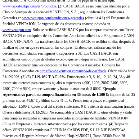
CaixaBank, S.A. Conoce más acerca de las formas de pago de tu tarjeta aquí:
www.caixabankpc.com/es/productos
. (2) CASH BACK es un beneficio ofrecido por el
Club de Ventajas de la sociedad VENTAJON, S.A., según indican las Condiciones
Generales en
www.ventajon.com/condiciones-generales
(cláusula 4.1) del Programa de
fidelidad VENTAJON. La vigencia de los descuentos aparece indicada en
www.ventajon.com
. Sólo se recibirá CASH BACK por las compras realizadas con Tarjeta
VENTAJON en cualquiera de los Comercios Asociados adheridos al Programa de CASH
BACK VENTAJON. La transferencia de los CASH BACK se recibirá 35 días después de
finalizar el mes en que se realizaron las compras. El abono se realizará cuando los
descuentos acumulados sean iguales o superiores a 3€. Los CASH BACK son
acumulables con otro tipo de ofertas excepto que se indique lo contrario. Los CASH
BACK se abonarán una vez cobrados de los Comercios Asociados. Consulta los
Comercios Asociados en
https://www.ventajon.com/mapa-de-cashback
. Oferta válida hasta
31/12/2026. (3)
(3)
T.I.N. 0% T.A.E. 0%.
Financiación a 3, 6, 10, 12, 18, 24, 36 y 48
meses sin intereses para compras iguales o superiores a 90€, 120€, 200€, 240€, 360€,
480€, 720€ y 960€, respectivamente, y hasta un máximo de 3.000€.
Ejemplo
representativo para una compra financiada en 36 meses de 1.500 €:
importe de las 35
primeras cuotas 41,67 € y última cuota 41,55 €. Precio total a plazos e importe total
adeudado: 1.500 €. Coste total del crédito e intereses: 0 €. Sistema de amortización francés.
Oferta válida hasta 31/12/2026. No acumulable a CASH BACK ni otras ofertas y válida
para compras realizadas en empresas asociadas al programa de fidelidad VENTAJON
(Guía de Empresas). Intereses subvencionados por los establecimientos. (4) Tarjeta de
débito VENTAJON emitida por PECUNIA CARDS EDE, S.L.U. NIF B86972346
Inscrita en el Registro Mercantil de Madrid, Hoja M-509721, Tomo 28300 Folio 26.