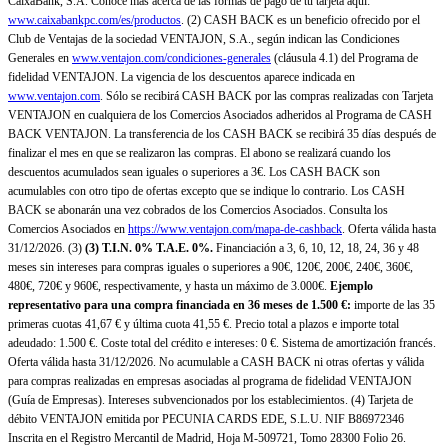
CaixaBank, S.A. Conoce más acerca de las formas de pago de tu tarjeta aquí:
www.caixabankpc.com/es/productos
. (2) CASH BACK es un beneficio ofrecido por el
Club de Ventajas de la sociedad VENTAJON, S.A., según indican las Condiciones
Generales en
www.ventajon.com/condiciones-generales
(cláusula 4.1) del Programa de
fidelidad VENTAJON. La vigencia de los descuentos aparece indicada en
www.ventajon.com
. Sólo se recibirá CASH BACK por las compras realizadas con Tarjeta
VENTAJON en cualquiera de los Comercios Asociados adheridos al Programa de CASH
BACK VENTAJON. La transferencia de los CASH BACK se recibirá 35 días después de
finalizar el mes en que se realizaron las compras. El abono se realizará cuando los
descuentos acumulados sean iguales o superiores a 3€. Los CASH BACK son
acumulables con otro tipo de ofertas excepto que se indique lo contrario. Los CASH
BACK se abonarán una vez cobrados de los Comercios Asociados. Consulta los
Comercios Asociados en
https://www.ventajon.com/mapa-de-cashback
. Oferta válida hasta
31/12/2026. (3)
(3)
T.I.N. 0% T.A.E. 0%.
Financiación a 3, 6, 10, 12, 18, 24, 36 y 48
meses sin intereses para compras iguales o superiores a 90€, 120€, 200€, 240€, 360€,
480€, 720€ y 960€, respectivamente, y hasta un máximo de 3.000€.
Ejemplo
representativo para una compra financiada en 36 meses de 1.500 €:
importe de las 35
primeras cuotas 41,67 € y última cuota 41,55 €. Precio total a plazos e importe total
adeudado: 1.500 €. Coste total del crédito e intereses: 0 €. Sistema de amortización francés.
Oferta válida hasta 31/12/2026. No acumulable a CASH BACK ni otras ofertas y válida
para compras realizadas en empresas asociadas al programa de fidelidad VENTAJON
(Guía de Empresas). Intereses subvencionados por los establecimientos. (4) Tarjeta de
débito VENTAJON emitida por PECUNIA CARDS EDE, S.L.U. NIF B86972346
Inscrita en el Registro Mercantil de Madrid, Hoja M-509721, Tomo 28300 Folio 26.