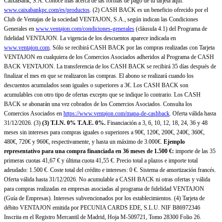
CaixaBank, S.A. Conoce más acerca de las formas de pago de tu tarjeta aquí:
www.caixabankpc.com/es/productos
. (2) CASH BACK es un beneficio ofrecido por el
Club de Ventajas de la sociedad VENTAJON, S.A., según indican las Condiciones
Generales en
www.ventajon.com/condiciones-generales
(cláusula 4.1) del Programa de
fidelidad VENTAJON. La vigencia de los descuentos aparece indicada en
www.ventajon.com
. Sólo se recibirá CASH BACK por las compras realizadas con Tarjeta
VENTAJON en cualquiera de los Comercios Asociados adheridos al Programa de CASH
BACK VENTAJON. La transferencia de los CASH BACK se recibirá 35 días después de
finalizar el mes en que se realizaron las compras. El abono se realizará cuando los
descuentos acumulados sean iguales o superiores a 3€. Los CASH BACK son
acumulables con otro tipo de ofertas excepto que se indique lo contrario. Los CASH
BACK se abonarán una vez cobrados de los Comercios Asociados. Consulta los
Comercios Asociados en
https://www.ventajon.com/mapa-de-cashback
. Oferta válida hasta
31/12/2026. (3)
(3)
T.I.N. 0% T.A.E. 0%.
Financiación a 3, 6, 10, 12, 18, 24, 36 y 48
meses sin intereses para compras iguales o superiores a 90€, 120€, 200€, 240€, 360€,
480€, 720€ y 960€, respectivamente, y hasta un máximo de 3.000€.
Ejemplo
representativo para una compra financiada en 36 meses de 1.500 €:
importe de las 35
primeras cuotas 41,67 € y última cuota 41,55 €. Precio total a plazos e importe total
adeudado: 1.500 €. Coste total del crédito e intereses: 0 €. Sistema de amortización francés.
Oferta válida hasta 31/12/2026. No acumulable a CASH BACK ni otras ofertas y válida
para compras realizadas en empresas asociadas al programa de fidelidad VENTAJON
(Guía de Empresas). Intereses subvencionados por los establecimientos. (4) Tarjeta de
débito VENTAJON emitida por PECUNIA CARDS EDE, S.L.U. NIF B86972346
Inscrita en el Registro Mercantil de Madrid, Hoja M-509721, Tomo 28300 Folio 26.