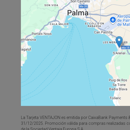
La Tarjeta VENTAJON es emitida por CaixaBank Payments & C
31/12/2025. Promoción válida para compras realizadas con
de la Sociedad Ventaja Europa S.A.