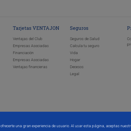
Tarjetas VENTAJON
Seguros
P
Ventajas del Club
Seguros de Salud
Co
pr
Empresas Asociadas
Calcula tu seguro
Financiación
Vida
Empresas Asociadas
Hogar
Ventajas financieras
Decesos
Legal
a ofrecerte una gran experiencia de usuario. Al usar esta página, aceptas nuest