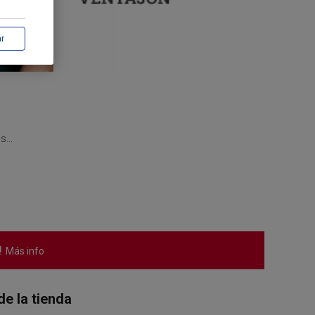
ar
...
!
Más info
de la tienda