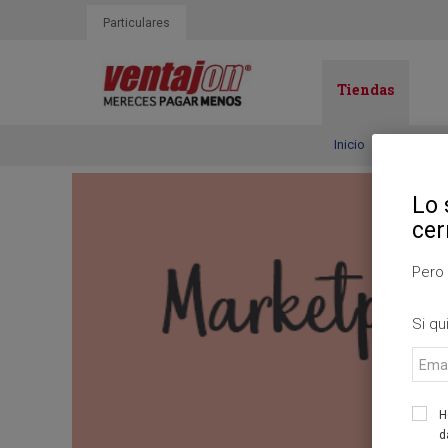
Particulares
Tiendas
Inicio
Escap
Lo 
cer
Pero 
Si qu
Email
H
d