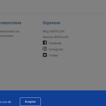
romociones
Síguenos
noce todas las
Blog VENTAJON
omociones
Revista VENTAJON
Facebook
Instagram
Twitter
Aceptar
ro uso de