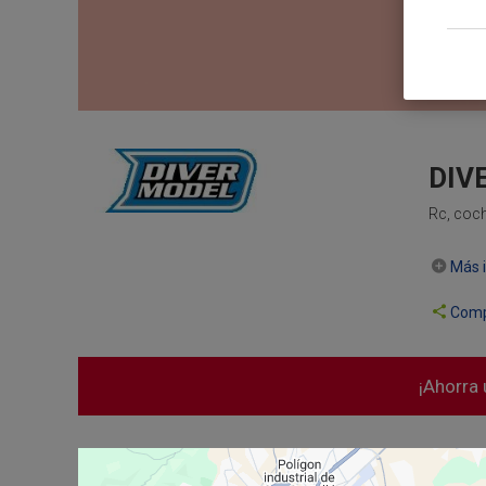
DIV
Rc, coch
Más i
Comp
¡Ahorra