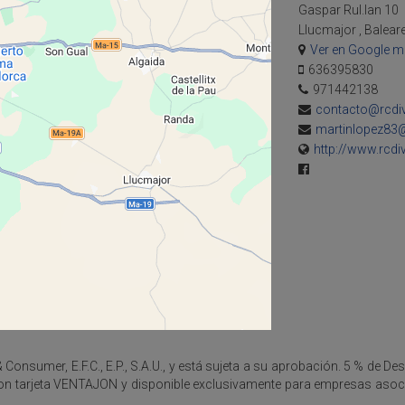
Gaspar Rul.lan 10
Llucmajor , Balear
Ver en Google 
636395830
971442138
contacto@rcdi
martinlopez83
http://www.rcd
onsumer, E.F.C., E.P., S.A.U., y está sujeta a su aprobación. 5 % de D
 tarjeta VENTAJON y disponible exclusivamente para empresas asocia