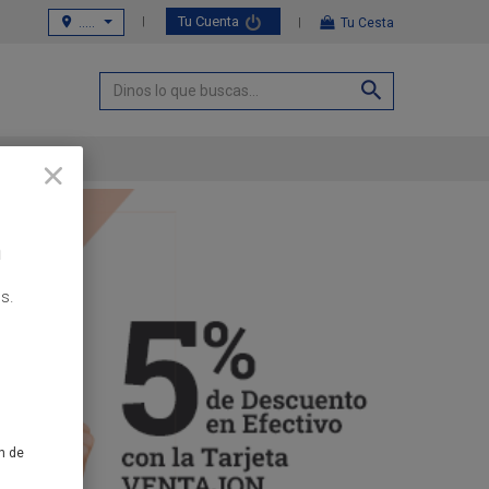
Tu Cuenta
.....
Tu Cesta
m
s.
n de