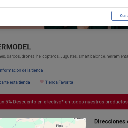
Cerr
ERMODEL
es, barcos, drones, helicópteros. Juguetes, smart balonce, herramientas
nformación de la tienda
arte esta tienda
Tienda Favorita
 un 5% Descuento en efectivo* en todos nuestros productos
Direcciones 