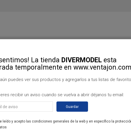
arates
Productos
Ofertas
Tu Shopping
sentimos! La tienda
DIVERMODEL
esta
rada temporalmente en www.ventajon.co
aún puedes ver sus productos y agregarlos a tus listas de favorito
ieres recibir un aviso cuando se vuelva a abrir déjanos tu email:
 de aviso
Guardar
e leído y acepto las condiciones generales de la web y en específico la protecció
atos