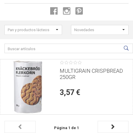
Seleccione
Pan y productos lácteos
Novedades
los
filtros
Buscar
para
productos:
buscar
el
1 estrellas
2 estrellas
3 estrellas
4 estrellas
5 estrellas
Puntúe
producto:
el
MULTIGRAIN CRISPBREAD
250GR
producto
3,57 €
Página 1 de 1