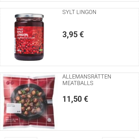
Puntúe
SYLT LINGON
el
producto
3,95 €
Puntúe
ALLEMANSRÄTTEN
MEATBALLS
el
producto
11,50 €