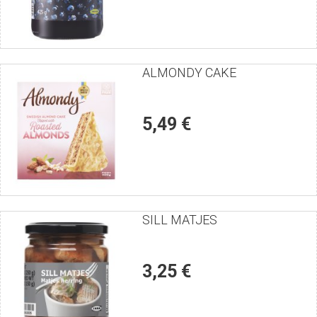
Puntúe
ALMONDY CAKE
el
producto
5,49 €
Puntúe
SILL MATJES
el
producto
3,25 €