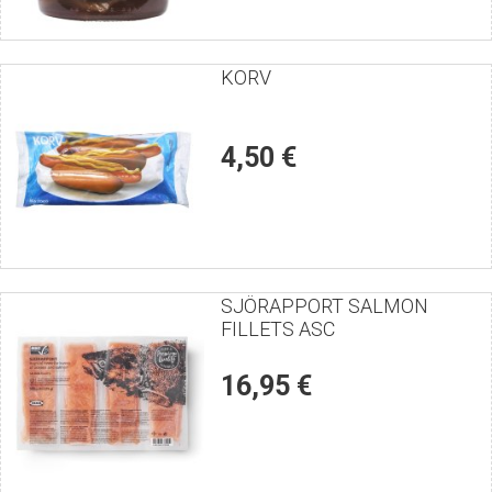
Puntúe
KORV
el
producto
4,50 €
Puntúe
SJÖRAPPORT SALMON
FILLETS ASC
el
producto
16,95 €