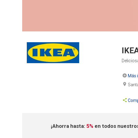
IKEA
Delicios
Más i
Santa
Comp
¡Ahorra hasta:
5%
en todos nuestro