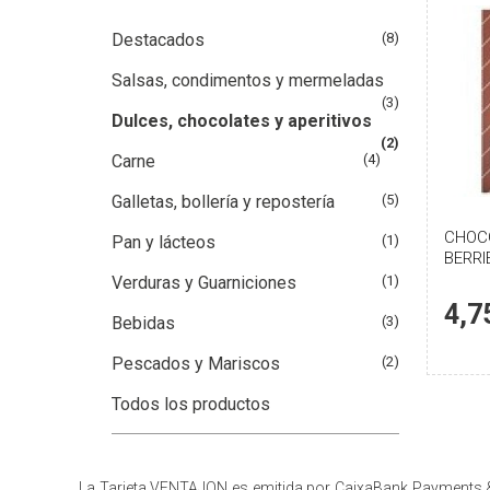
Destacados
(8)
Salsas, condimentos y mermeladas
(3)
Dulces, chocolates y aperitivos
(2)
Carne
(4)
Galletas, bollería y repostería
(5)
CHOC
Pan y lácteos
(1)
BERRI
Verduras y Guarniciones
(1)
4,7
Bebidas
(3)
Pescados y Mariscos
(2)
Todos los productos
La Tarjeta VENTAJON es emitida por CaixaBank Payments & C