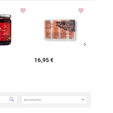
16,95 €
3,25 €
Seleccione
Novedades
los
filtros