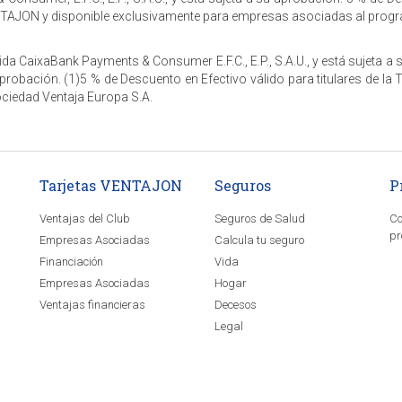
AJON y disponible exclusivamente para empresas asociadas al program
da CaixaBank Payments & Consumer E.F.C., E.P., S.A.U., y está sujeta a s
probación. (1)5 % de Descuento en Efectivo válido para titulares de l
ociedad Ventaja Europa S.A.
Tarjetas VENTAJON
Seguros
P
Ventajas del Club
Seguros de Salud
Co
pr
Empresas Asociadas
Calcula tu seguro
Financiación
Vida
Empresas Asociadas
Hogar
Ventajas financieras
Decesos
Legal