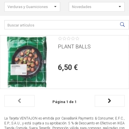
Seleccione
Verduras y Guarniciones
Novedades
los
filtros
Buscar
para
productos:
buscar
el
1 estrellas
2 estrellas
3 estrellas
4 estrellas
5 estrellas
Puntúe
producto:
el
PLANT BALLS
producto
6,50 €
Página 1 de 1
La Tarjeta VENTAJON es emitida por CaixaBank Payments & Consumer, E.F.C.,
E.P., S.A.U., y está sujeta a su aprobación. 5 % de Descuento en Efectivo en IKEA
Tienda Comida Sueca Tenerife. Promoción válida para compras realizadas con