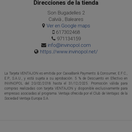
Direcciones de la tienda
Son Bugadelles 2
Calvià , Baleares
Ver en Google maps
617302468
971134159
info@invinopol.com
https://www.invinopol.net/
La Tarjeta VENTAJON es emitida por CaixaBank Payments & Consumer, E.F.C.,
E.P., S.A.U., y está sujeta a su aprobación. 5 % de Descuento en Efectivo en
INVINOPOL del 20/02/2018 hasta el 31/12/2025. Promoción válida para
compras realizadas con tarjeta VENTAJON y disponible exclusivamente para
empresas asociadas al programa. Ventaja ofrecida por el Club de Ventajas de la
Sociedad Ventaja Europa S.A.