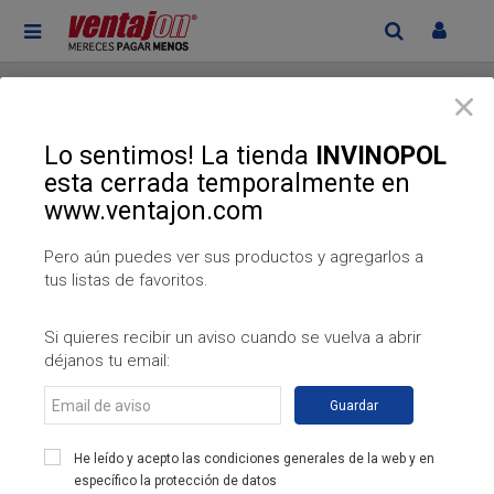
Escaparates
Productos
Ofertas
Tu Shopping
Lo sentimos! La tienda
INVINOPOL
esta cerrada temporalmente en
www.ventajon.com
Pero aún puedes ver sus productos y agregarlos a
tus listas de favoritos.
INVINOPOL
CASH & CARRY, vinoteca y licores...
Si quieres recibir un aviso cuando se vuelva a abrir
déjanos tu email:
Email de aviso
Más información de la tienda
Guardar
He leído y acepto las condiciones generales de la web y en
¡Ahorra un 5% Descuento en efectivo* en todos nuestros
específico la protección de datos
productos!
Más info