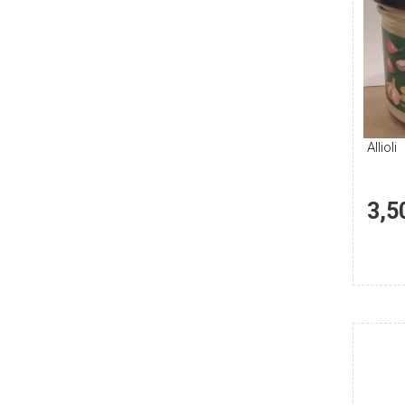
Allioli
3,5