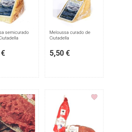
sa semicurado
Puntúe
Meloussa curado de
Puntúe
Ciutadella
Ciutadella
el
el
producto
producto
 €
5,50 €