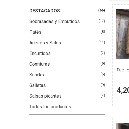
DESTACADOS
(66)
Sobrasadas y Embutidos
(17)
Patés
(8)
Aceites y Sales
(11)
Encurtidos
(2)
Confituras
(9)
Fuet 
Snacks
(6)
Galletas
(9)
4,2
Salsas picantes
(4)
Todos los productos