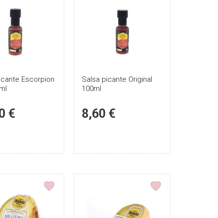
icante Escorpion
Puntúe
Salsa picante Original
Puntúe
ml
100ml
el
el
producto
producto
0 €
8,60 €