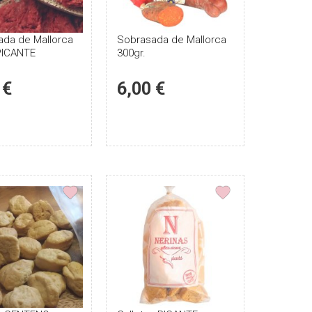
ada de Mallorca
Puntúe
Sobrasada de Mallorca
Puntúe
PICANTE
300gr.
el
el
producto
producto
 €
6,00 €