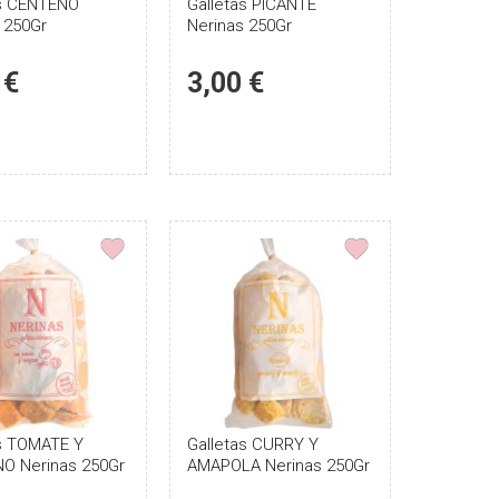
as CENTENO
Puntúe
Galletas PICANTE
Puntúe
 250Gr
Nerinas 250Gr
el
el
producto
producto
 €
3,00 €
as TOMATE Y
Puntúe
Galletas CURRY Y
Puntúe
O Nerinas 250Gr
AMAPOLA Nerinas 250Gr
el
el