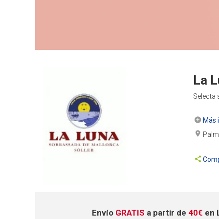
La L
Selecta 
Más i
Palm
Comp
Envío
GRATIS
a partir de
40€
en 