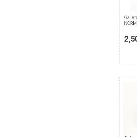
Galle
NORM
400gr
2,5