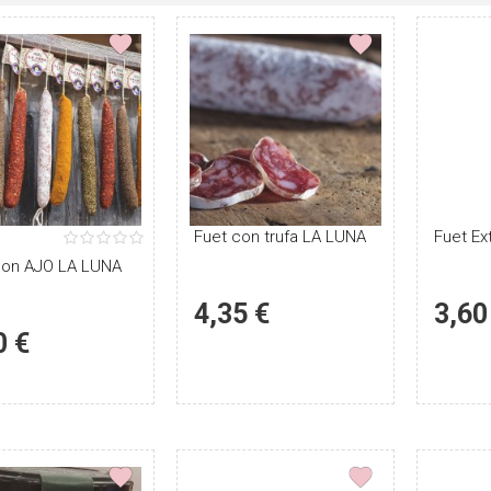
1 estrellas
2 estrellas
3 estrellas
4 estrellas
5 estrellas
Puntúe
Fuet con trufa LA LUNA
Puntúe
Fuet Ex
con AJO LA LUNA
el
el
producto
producto
4,35 €
3,60
0 €