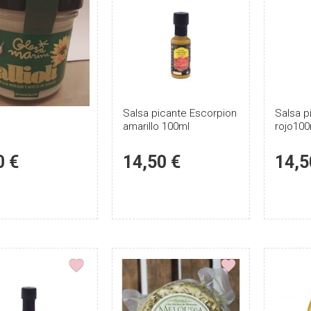
Puntúe
Salsa picante Escorpion
Puntúe
Salsa p
amarillo 100ml
rojo100
el
el
producto
producto
0 €
14,50 €
14,5