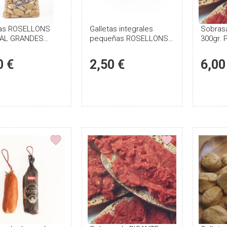
tas ROSELLONS
Puntúe
Galletas integrales
Puntúe
Sobras
AL GRANDES
pequeñas ROSELLONS
300gr. 
el
el
400GR
producto
producto
0 €
2,50 €
6,00