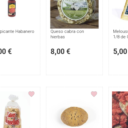
 picante Habanero
Puntúe
Queso cabra con
Puntúe
Melous
hierbas
1/8 de 
el
el
producto
producto
00 €
8,00 €
5,00