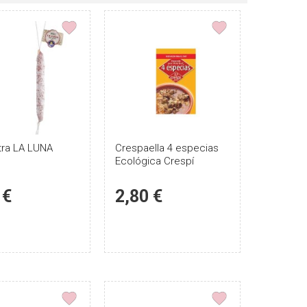
filtros
para
buscar
el
producto:
tra LA LUNA
Puntúe
Crespaella 4 especias
Puntúe
Ecológica Crespí
el
el
producto
producto
 €
2,80 €