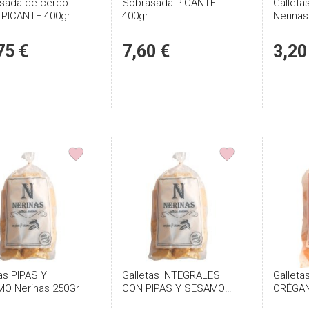
sada de cerdo
Puntúe
Sobrasada PICANTE
Puntúe
Gallet
 PICANTE 400gr
400gr
Nerinas
el
el
producto
producto
75 €
7,60 €
3,20
as PIPAS Y
Puntúe
Galletas INTEGRALES
Puntúe
Gallet
O Nerinas 250Gr
CON PIPAS Y SESAMO
ORÉGAN
el
el
Nerinas