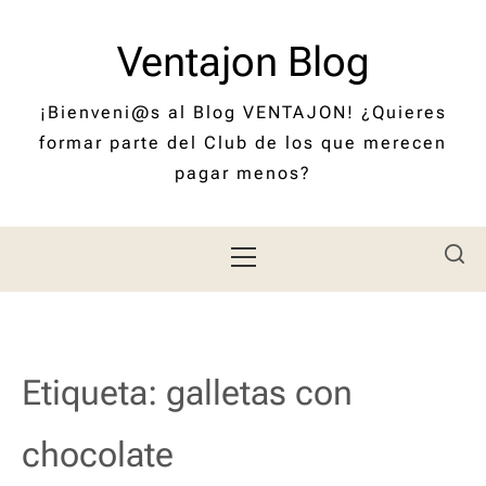
Saltar
al
Ventajon Blog
contenido
¡Bienveni@s al Blog VENTAJON! ¿Quieres
formar parte del Club de los que merecen
pagar menos?
Menú
principal
Etiqueta:
galletas con
chocolate