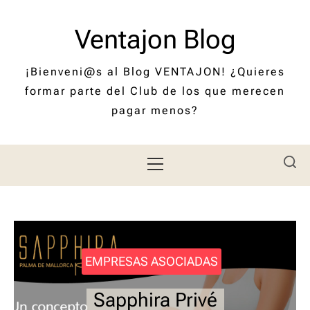
Saltar
al
Ventajon Blog
contenido
¡Bienveni@s al Blog VENTAJON! ¿Quieres
formar parte del Club de los que merecen
pagar menos?
Menú
principal
EMPRESAS ASOCIADAS
EMPRESAS ASOCIADAS
EMPRESAS ASOCIADAS
EMPRESAS ASOCIADAS
Reformas Manacor:
La tela mallorquina
Sapphira Privé